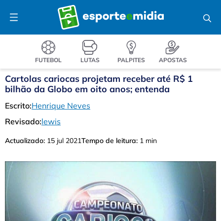
Pular
Menu
para
o
conteúdo
FUTEBOL
LUTAS
PALPITES
APOSTAS
Cartolas cariocas projetam receber até R$ 1
bilhão da Globo em oito anos; entenda
Escrito:
Henrique Neves
Revisado:
lewis
Actualizado:
15 jul 2021
Tempo de leitura:
1 min