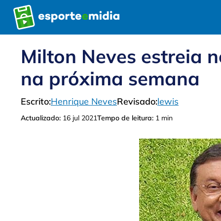
Pular
para
o
conteúdo
Milton Neves estreia
na próxima semana
Escrito:
Henrique Neves
Revisado:
lewis
Actualizado:
16 jul 2021
Tempo de leitura:
1 min