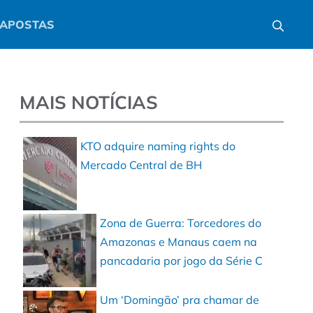
APOSTAS
MAIS NOTÍCIAS
KTO adquire naming rights do
Mercado Central de BH
Zona de Guerra: Torcedores do
Amazonas e Manaus caem na
pancadaria por jogo da Série C
Um ‘Domingão’ pra chamar de