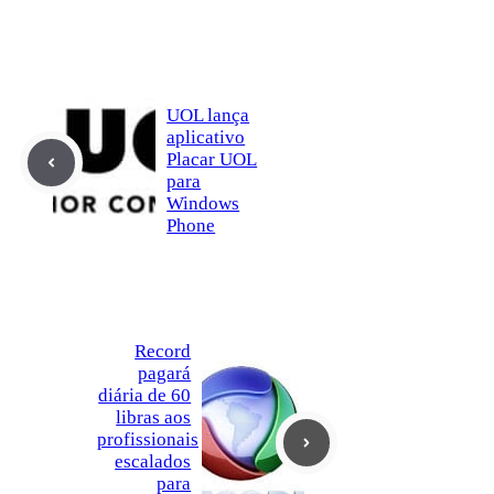
UOL lança
aplicativo
Placar UOL
para
Windows
Phone
Record
pagará
diária de 60
libras aos
profissionais
escalados
para