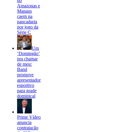
do
Amazonas e
Manaus
caem na
pancadaria
por jogo da
Série C
Um
‘Domingão’
pra chamar
de meu:
Band
promove
apresentador
esportivo
para grade
dominical
Prime Vídeo
anuncia
contratação