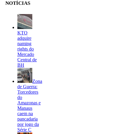
NOTÍCIAS
KTO
adquire
naming
rights do
Mercado
Central de
BH
Zona
de Guerra:
Torcedores
do
Amazonas e
Manaus
caem na
pancadaria
por jogo da
Série C