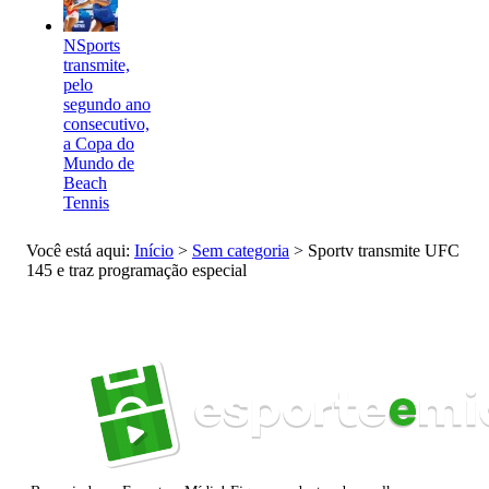
NSports
transmite,
pelo
segundo ano
consecutivo,
a Copa do
Mundo de
Beach
Tennis
Você está aqui:
Início
>
Sem categoria
>
Sportv transmite UFC
145 e traz programação especial