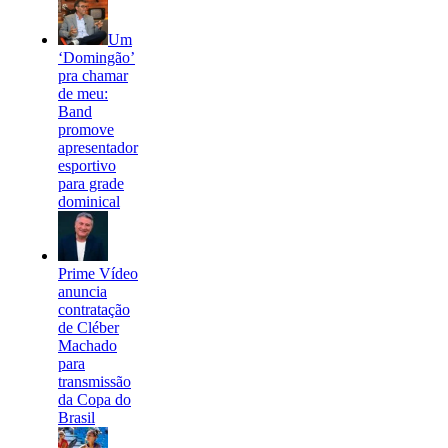
Um
‘Domingão’
pra chamar
de meu:
Band
promove
apresentador
esportivo
para grade
dominical
Prime Vídeo
anuncia
contratação
de Cléber
Machado
para
transmissão
da Copa do
Brasil