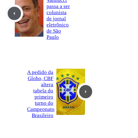
Vannucci
passa a ser
colunista
de jornal
eletrônico
de São
Paulo
A pedido da
Globo, CBF
altera
tabela do
primeiro
turno do
Campeonato
Brasileiro