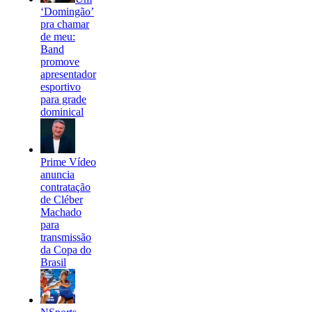
‘Domingão’
pra chamar
de meu:
Band
promove
apresentador
esportivo
para grade
dominical
Prime Vídeo
anuncia
contratação
de Cléber
Machado
para
transmissão
da Copa do
Brasil