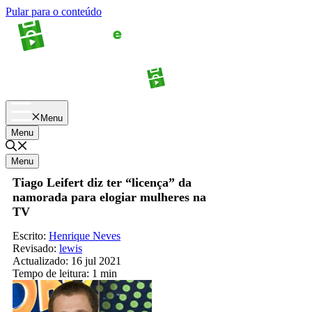
Pular para o conteúdo
Apostas
Palpites
Menu
Menu
Menu
Tiago Leifert diz ter “licença” da
namorada para elogiar mulheres na
TV
Escrito:
Henrique Neves
Revisado:
lewis
Actualizado:
16 jul 2021
Tempo de leitura:
1 min