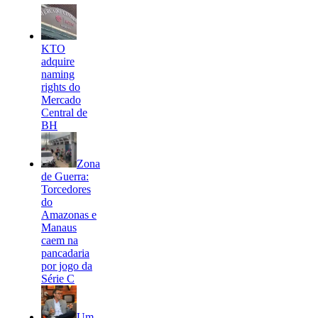
KTO
adquire
naming
rights do
Mercado
Central de
BH
Zona
de Guerra:
Torcedores
do
Amazonas e
Manaus
caem na
pancadaria
por jogo da
Série C
Um