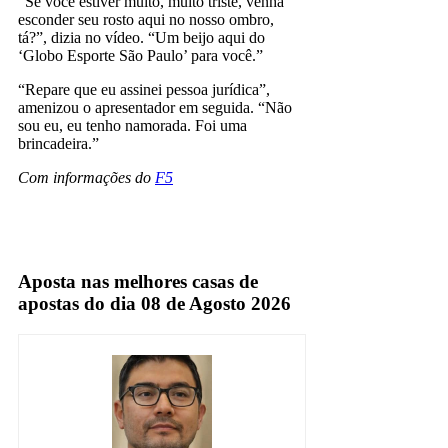
“Se você estiver muito, muito triste, venha
esconder seu rosto aqui no nosso ombro,
tá?”, dizia no vídeo. “Um beijo aqui do
‘Globo Esporte São Paulo’ para você.”
“Repare que eu assinei pessoa jurídica”,
amenizou o apresentador em seguida. “Não
sou eu, eu tenho namorada. Foi uma
brincadeira.”
Com informações do
F5
globo esporte
tiago leifert
Aposta nas melhores casas de
apostas do dia 08 de Agosto 2026