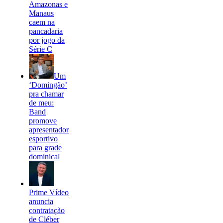
Amazonas e
Manaus
caem na
pancadaria
por jogo da
Série C
Um
‘Domingão’
pra chamar
de meu:
Band
promove
apresentador
esportivo
para grade
dominical
Prime Vídeo
anuncia
contratação
de Cléber