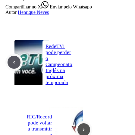
Compartilhar
no X
Enviar
pelo Whatsapp
Autor
Henrique Neves
RedeTV!
pode perder
o
Campeonato
Inglês na
próxima
temporada
RIC/Record
pode voltar
a transmitir
o