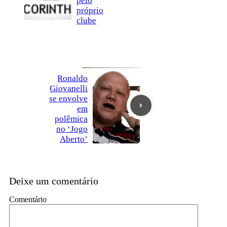
pelo
próprio
clube
Ronaldo
Giovanelli
se envolve
em
polêmica
no ‘Jogo
Aberto’
Deixe um comentário
Comentário