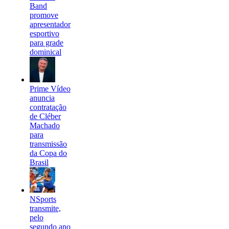
Band
promove
apresentador
esportivo
para grade
dominical
Prime Vídeo
anuncia
contratação
de Cléber
Machado
para
transmissão
da Copa do
Brasil
NSports
transmite,
pelo
segundo ano