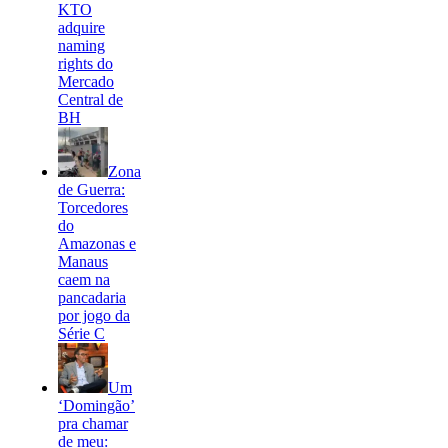
KTO
adquire
naming
rights do
Mercado
Central de
BH
Zona
de Guerra:
Torcedores
do
Amazonas e
Manaus
caem na
pancadaria
por jogo da
Série C
Um
‘Domingão’
pra chamar
de meu: