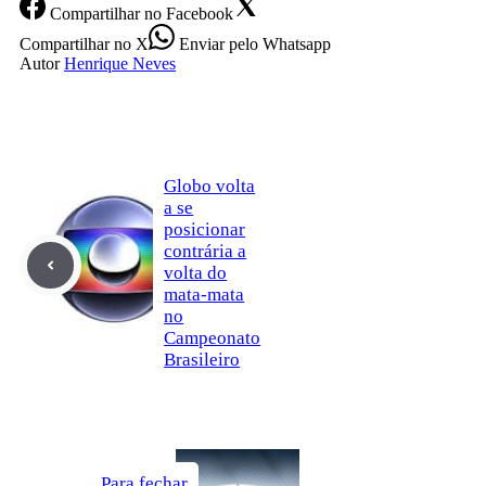
Compartilhar
no Facebook
Compartilhar
no X
Enviar
pelo Whatsapp
Autor
Henrique Neves
Globo volta
a se
posicionar
contrária a
volta do
mata-mata
no
Campeonato
Brasileiro
Para fechar