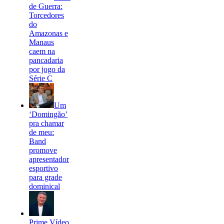
de Guerra:
Torcedores
do
Amazonas e
Manaus
caem na
pancadaria
por jogo da
Série C
Um
‘Domingão’
pra chamar
de meu:
Band
promove
apresentador
esportivo
para grade
dominical
Prime Vídeo