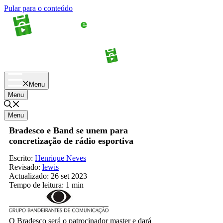
Pular para o conteúdo
Apostas
Palpites
Menu
Menu
Menu
Bradesco e Band se unem para
concretização de rádio esportiva
Escrito:
Henrique Neves
Revisado:
lewis
Actualizado:
26 set 2023
Tempo de leitura:
1 min
O Bradesco será o patrocinador master e dará