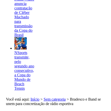
anuncia
contratação
de Cléber
Machado
para
transmissão
da Copa do
Brasil
NSports
transmite,
pelo
segundo ano
consecutivo,
a Copa do
Mundo de
Beach
Tennis
Você está aqui:
Início
>
Sem categoria
>
Bradesco e Band se
unem para concretização de rádio esportiva