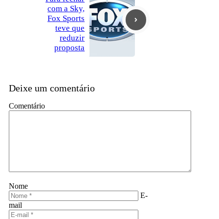
com a Sky,
Fox Sports
teve que
reduzir
proposta
Deixe um comentário
Comentário
Nome
E-
mail