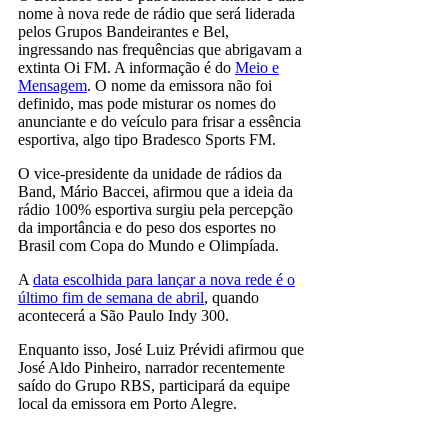
nome à nova rede de rádio que será liderada
pelos Grupos Bandeirantes e Bel,
ingressando nas frequências que abrigavam a
extinta Oi FM. A informação é do
Meio e
Mensagem
. O nome da emissora não foi
definido, mas pode misturar os nomes do
anunciante e do veículo para frisar a essência
esportiva, algo tipo Bradesco Sports FM.
O vice-presidente da unidade de rádios da
Band, Mário Baccei, afirmou que a ideia da
rádio 100% esportiva surgiu pela percepção
da importância e do peso dos esportes no
Brasil com Copa do Mundo e Olimpíada.
A
data escolhida para lançar a nova rede é o
último fim de semana de abril
, quando
acontecerá a São Paulo Indy 300.
Enquanto isso, José Luiz Prévidi afirmou que
José Aldo Pinheiro, narrador recentemente
saído do Grupo RBS, participará da equipe
local da emissora em Porto Alegre.
Rádio Esportivo