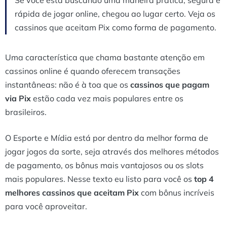
rápida de jogar online, chegou ao lugar certo. Veja os
cassinos que aceitam Pix como forma de pagamento.
Uma característica que chama bastante atenção em
cassinos online é quando oferecem transações
instantâneas: não é à toa que os
cassinos que pagam
via Pix
estão cada vez mais populares entre os
brasileiros.
O Esporte e Mídia está por dentro da melhor forma de
jogar jogos da sorte, seja através dos melhores métodos
de pagamento, os bônus mais vantajosos ou os slots
mais populares. Nesse texto eu listo para você os
top 4
melhores cassinos que aceitam Pix
com bônus incríveis
para você aproveitar.