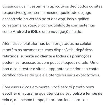
Cassinos que investem em aplicativos dedicados ou sites
responsivos garantem a mesma qualidade de jogo
encontrada na versão para desktop. Isso significa
carregamento rápido, compatibilidade com sistemas
como
Android e iOS,
e uma navegação fluida.
Além disso, plataformas bem projetadas no celular
mantêm os mesmos recursos disponíveis:
depósitos,
retiradas, suporte ao cliente e todas as promoções
podem ser acessadas com poucos toques na tela. Uma
boa dica é testar o site ou app antes de criar sua conta,
certificando-se de que ele atende às suas expectativas.
Com essas dicas em mente, você estará pronto para
escolher um cassino
que atenda ao seu
bolso e tempo de
tela
e, ao mesmo tempo, te proporcione horas de