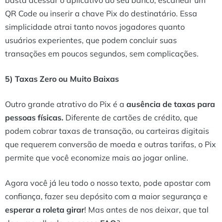
basta acessar o aplicativo do seu banco, escanear um
QR Code ou inserir a chave Pix do destinatário. Essa
simplicidade atrai tanto novos jogadores quanto
usuários experientes, que podem concluir suas
transações em poucos segundos, sem complicações.
5) Taxas Zero ou Muito Baixas
Outro grande atrativo do Pix é a
ausência de taxas para
pessoas físicas.
Diferente de cartões de crédito, que
podem cobrar taxas de transação, ou carteiras digitais
que requerem conversão de moeda e outras tarifas, o Pix
permite que você economize mais ao jogar online.
Agora você já leu todo o nosso texto, pode apostar com
confiança, fazer seu depósito com a maior segurança e
esperar a roleta girar
! Mas antes de nos deixar, que tal