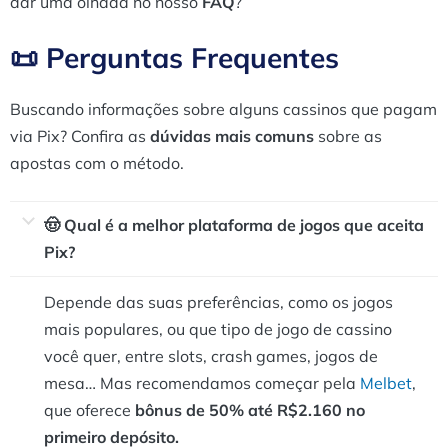
dar uma olhada no nosso
FAQ
?
📜 Perguntas Frequentes
Buscando informações sobre alguns cassinos que pagam
via Pix? Confira as
dúvidas mais comuns
sobre as
apostas com o método.
🤠 Qual é a melhor plataforma de jogos que aceita
Pix?
Depende das suas preferências, como os jogos
mais populares, ou que tipo de jogo de cassino
você quer, entre slots, crash games, jogos de
mesa… Mas recomendamos começar pela
Melbet
,
que oferece
bônus de 50% até R$2.160 no
primeiro depósito.