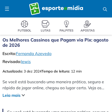
Pular
Menu
para
o
conteúdo
FUTEBOL
LUTAS
PALPITES
APOSTAS
Os Melhores Cassinos que Pagam via Pix: agosto
de 2026
Escrito:
Fernanda Azevedo
Revisado:
lewis
Actualizado:
3 dez 2024
Tempo de leitura:
12 min
Se você está buscando uma maneira prática, segura e
rápida de jogar online, chegou ao lugar certo. Veja os
cassinos que aceitam Pix como forma de pagamento.
Leia mais
Se você está buscando uma maneira prática, segura e