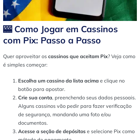
🎰 Como Jogar em Cassinos
com Pix: Passo a Passo
Quer aproveitar os
cassinos que aceitam Pix
? Veja como
é simples começar:
Escolha um cassino da lista acima
e clique no
botão para apostar.
Crie sua conta
, preenchendo seus dados pessoais.
Alguns cassinos vão pedir para fazer verificação
de segurança, mandando uma foto e/ou
documentos.
Acesse a seção de depósitos
e selecione Pix como
método de pagamento.