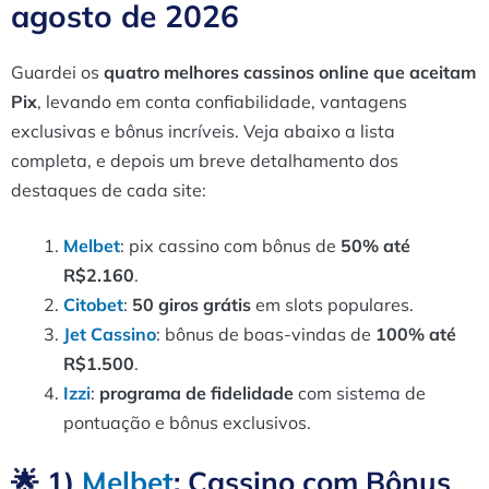
agosto de 2026
Guardei os
quatro melhores cassinos online que aceitam
Pix
, levando em conta confiabilidade, vantagens
exclusivas e bônus incríveis. Veja abaixo a lista
completa, e depois um breve detalhamento dos
destaques de cada site:
Melbet
: pix cassino com bônus de
50% até
R$2.160
.
Citobet
:
50 giros grátis
em slots populares.
Jet Cassino
: bônus de boas-vindas de
100% até
R$1.500
.
Izzi
:
programa de fidelidade
com sistema de
pontuação e bônus exclusivos.
🌟 1)
Melbet
: Cassino com Bônus