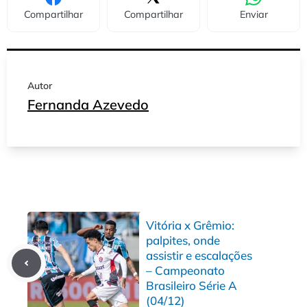
Compartilhar
Compartilhar
Enviar
Autor
Fernanda Azevedo
Vitória x Grêmio:
palpites, onde
assistir e escalações
– Campeonato
Brasileiro Série A
(04/12)