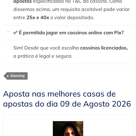
apostas
especificados no T&C do cassino. Como
dissemos acima, um requisito aceitável pode variar
entre
25x e 40x
o valor depositado.
✅ É permitido jogar em cassinos online com Pix?
Sim! Desde que você escolha
cassinos licenciados,
a prática é legal e segura.
iGaming
Aposta nas melhores casas de
apostas do dia 09 de Agosto 2026