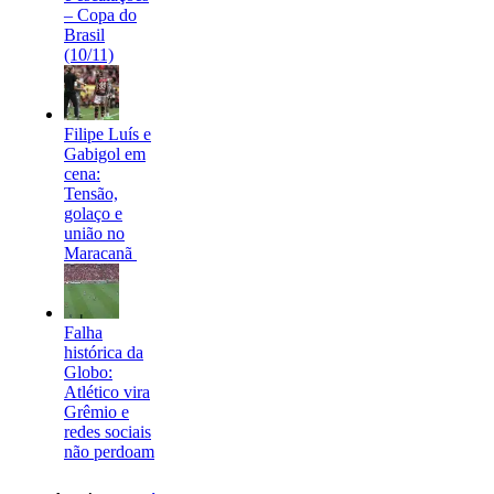
– Copa do
Brasil
(10/11)
Filipe Luís e
Gabigol em
cena:
Tensão,
golaço e
união no
Maracanã
Falha
histórica da
Globo:
Atlético vira
Grêmio e
redes sociais
não perdoam