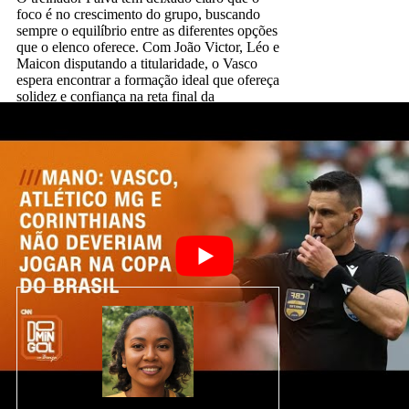
foco é no crescimento do grupo, buscando
sempre o equilíbrio entre as diferentes opções
que o elenco oferece. Com João Victor, Léo e
Maicon disputando a titularidade, o Vasco
espera encontrar a formação ideal que ofereça
solidez e confiança na reta final da
temporada.
➡️ 📱 Siga @esporteemidiabr no
Telegram
e
Facebook
e tenha acesso às
nossas novidades através das redes sociais.
notícias
Vasco de Gama