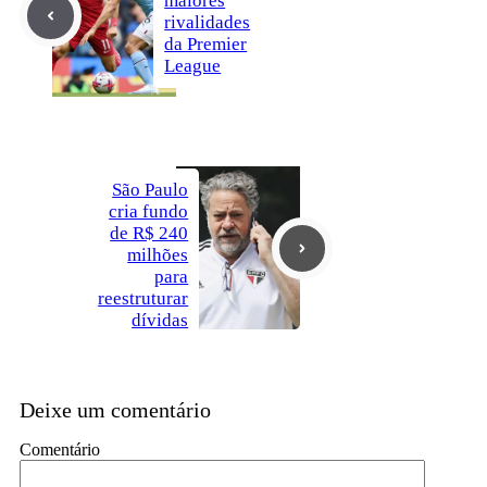
maiores
rivalidades
da Premier
League
São Paulo
cria fundo
de R$ 240
milhões
para
reestruturar
dívidas
Deixe um comentário
Comentário