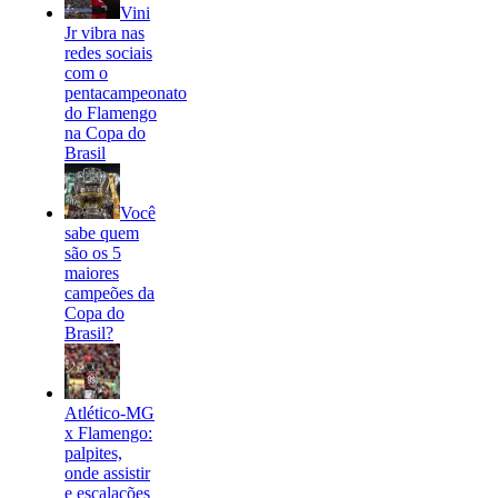
Vini
Jr vibra nas
redes sociais
com o
pentacampeonato
do Flamengo
na Copa do
Brasil
Você
sabe quem
são os 5
maiores
campeões da
Copa do
Brasil?
Atlético-MG
x Flamengo:
palpites,
onde assistir
e escalações