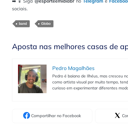
➡️ 📱 Siga
@esporteemidiabr
no
Telegram
e
Faceboo
sociais.
band
Globo
Aposta nas melhores casas de a
Pedro Magalhães
Pedro é baiano de Ilhéus, mas cresceu na
como artista visual por muito tempo, te
curioso em experimentar diferentes moda
Compartilhar
no Facebook
Com