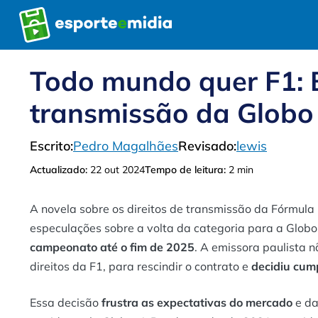
Pular
para
o
conteúdo
Todo mundo quer F1: 
transmissão da Globo
Escrito:
Pedro Magalhães
Revisado:
lewis
Actualizado:
22 out 2024
Tempo de leitura:
2 min
A novela sobre os direitos de transmissão da Fórmul
especulações sobre a volta da categoria para a Globo
campeonato até o fim de 2025
. A emissora paulista 
direitos da F1, para rescindir o contrato e
decidiu cum
Essa decisão
frustra as expectativas do mercado
e da