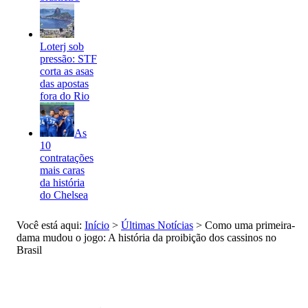
Loterj sob
pressão: STF
corta as asas
das apostas
fora do Rio
As
10
contratações
mais caras
da história
do Chelsea
Você está aqui:
Início
>
Últimas Notícias
>
Como uma primeira-
dama mudou o jogo: A história da proibição dos cassinos no
Brasil