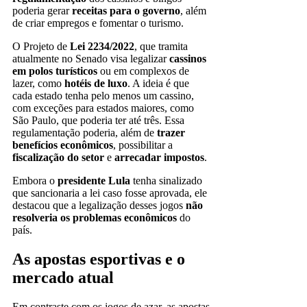
poderia gerar
receitas para o governo
, além
de criar empregos e fomentar o turismo.
O Projeto de
Lei 2234/2022
, que tramita
atualmente no Senado visa legalizar
cassinos
em polos turísticos
ou em complexos de
lazer, como
hotéis de luxo
. A ideia é que
cada estado tenha pelo menos um cassino,
com exceções para estados maiores, como
São Paulo, que poderia ter até três. Essa
regulamentação poderia, além de
trazer
benefícios econômicos
, possibilitar a
fiscalização do setor
e
arrecadar impostos
.
Embora o
presidente Lula
tenha sinalizado
que sancionaria a lei caso fosse aprovada, ele
destacou que a legalização desses jogos
não
resolveria os problemas econômicos
do
país.
As apostas esportivas e o
mercado atual
Em contraste com os jogos de azar, as apostas