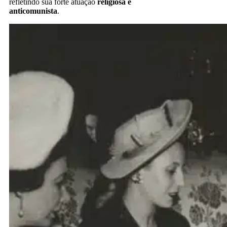
refletindo sua forte atuação
religiosa e
anticomunista
.