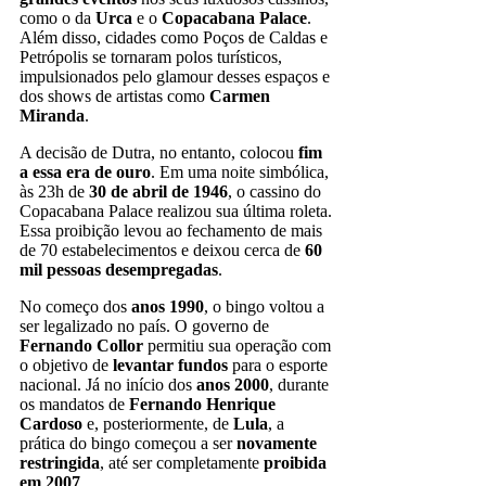
como o da
Urca
e o
Copacabana Palace
.
Além disso, cidades como Poços de Caldas e
Petrópolis se tornaram polos turísticos,
impulsionados pelo glamour desses espaços e
dos shows de artistas como
Carmen
Miranda
.
A decisão de Dutra, no entanto, colocou
fim
a essa era de ouro
. Em uma noite simbólica,
às 23h de
30 de abril de 1946
, o cassino do
Copacabana Palace realizou sua última roleta.
Essa proibição levou ao fechamento de mais
de 70 estabelecimentos e deixou cerca de
60
mil pessoas desempregadas
.
No começo dos
anos 1990
, o bingo voltou a
ser legalizado no país. O governo de
Fernando Collor
permitiu sua operação com
o objetivo de
levantar fundos
para o esporte
nacional. Já no início dos
anos 2000
, durante
os mandatos de
Fernando Henrique
Cardoso
e, posteriormente, de
Lula
, a
prática do bingo começou a ser
novamente
restringida
, até ser completamente
proibida
em 2007
.