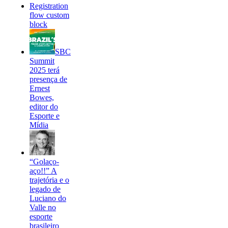
Registration
flow custom
block
SBC
Summit
2025 terá
presença de
Ernest
Bowes,
editor do
Esporte e
Mídia
“Golaço-
aço!!” A
trajetória e o
legado de
Luciano do
Valle no
esporte
brasileiro