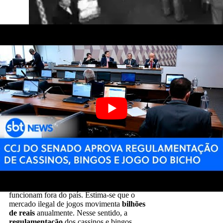
Com a proibição, os jogos de cassino se
tornaram um
tabu no Brasil
, especialmente
sob o olhar de setores conservadores e
religiosos. Essa resistência permanece nos
dias atuais. Em 2023, por exemplo, a
Conferência Nacional dos Bispos do Brasil
(CNBB)
emitiu uma nota pedindo que o
Legislativo
rejeitasse
o projeto
de
legalização dos jogos de sorte, argumentando
que ele seria um “desprezo à vida e à
família”.
Por outro lado,
defensores da legalização
argumentam que a proibição de quase 80
anos não refletiu em uma eliminação real da
prática. O Brasil
continua jogando
, seja em
apostas ilegais ou em plataformas online que
funcionam fora do país. Estima-se que o
mercado ilegal de jogos movimenta
bilhões
de reais
anualmente. Nesse sentido, a
regulamentação
dos cassinos e bingos