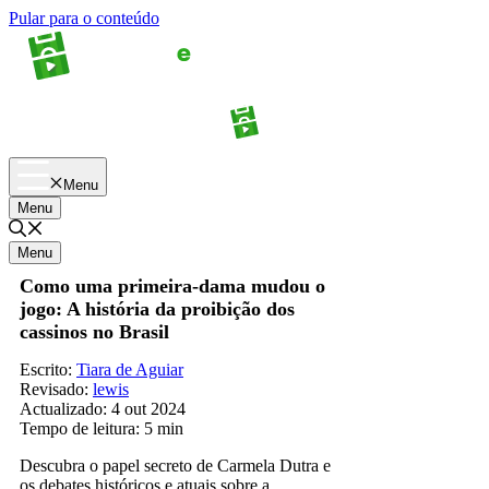
Pular para o conteúdo
Apostas
Palpites
Menu
Menu
Menu
Como uma primeira-dama mudou o
jogo: A história da proibição dos
cassinos no Brasil
Escrito:
Tiara de Aguiar
Revisado:
lewis
Actualizado:
4 out 2024
Tempo de leitura:
5 min
Descubra o papel secreto de Carmela Dutra e
os debates históricos e atuais sobre a