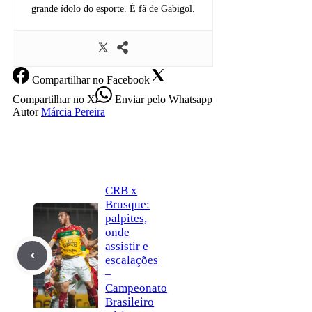
grande ídolo do esporte. É fã de Gabigol.
Compartilhar
no Facebook
Compartilhar
no X
Enviar
pelo Whatsapp
Autor
Márcia Pereira
CRB x
Brusque:
palpites,
onde
assistir e
escalações
–
Campeonato
Brasileiro