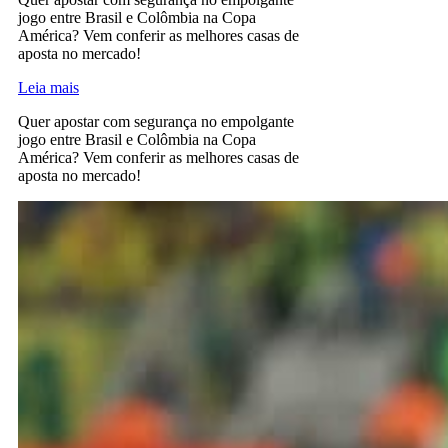
jogo entre Brasil e Colômbia na Copa
América? Vem conferir as melhores casas de
aposta no mercado!
Leia mais
Quer apostar com segurança no empolgante
jogo entre Brasil e Colômbia na Copa
América? Vem conferir as melhores casas de
aposta no mercado!