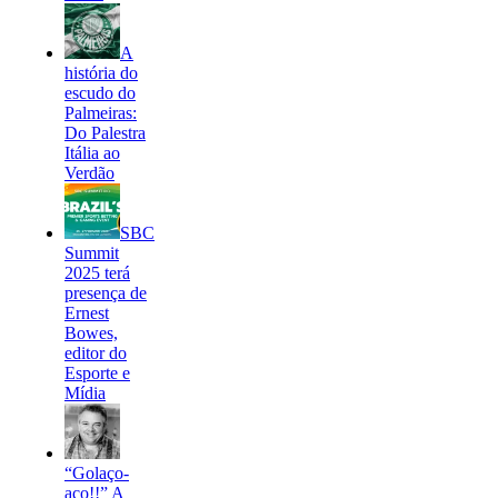
A
história do
escudo do
Palmeiras:
Do Palestra
Itália ao
Verdão
SBC
Summit
2025 terá
presença de
Ernest
Bowes,
editor do
Esporte e
Mídia
“Golaço-
aço!!” A