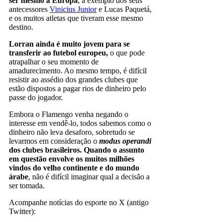
ser mesmo a Europa
, a exemplo dos seus
antecessores
Vinicius Junior
e Lucas Paquetá,
e os muitos atletas que tiveram esse mesmo
destino.
Lorran ainda é muito jovem para se
transferir ao futebol europeu,
o que pode
atrapalhar o seu momento de
amadurecimento. Ao mesmo tempo, é difícil
resistir ao assédio dos grandes clubes que
estão dispostos a pagar rios de dinheiro pelo
passe do jogador.
Embora o Flamengo venha negando o
interesse em vendê-lo, todos sabemos como o
dinheiro não leva desaforo, sobretudo se
levarmos em consideração o
modus operandi
dos clubes brasileiros. Quando o assunto
em questão envolve os muitos milhões
vindos do velho continente e do mundo
árabe
, não é difícil imaginar qual a decisão a
ser tomada.
Acompanhe notícias do esporte no X (antigo
Twitter):