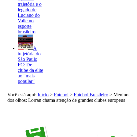
trajetória e o
legado de
Luciano do
Valle no
esporte
brasileiro
A
trajetória do
São Paulo
FC: De
clube da elite
ao “mais
popular”
Você está aqui:
Início
>
Futebol
>
Futebol Brasileiro
>
Menino
dos olhos: Lorran chama atenção de grandes clubes europeus