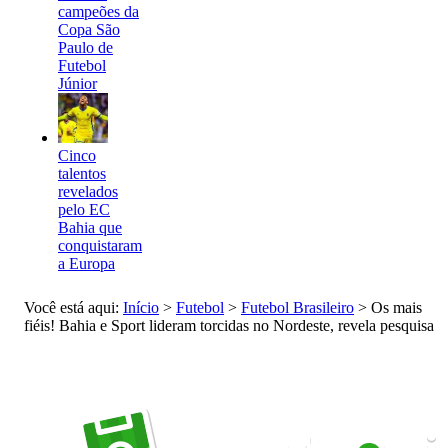
campeões da
Copa São
Paulo de
Futebol
Júnior
Cinco
talentos
revelados
pelo EC
Bahia que
conquistaram
a Europa
Você está aqui:
Início
>
Futebol
>
Futebol Brasileiro
>
Os mais
fiéis! Bahia e Sport lideram torcidas no Nordeste, revela pesquisa