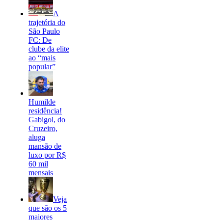
A
trajetória do
São Paulo
FC: De
clube da elite
ao “mais
popular”
Humilde
residência!
Gabigol, do
Cruzeiro,
aluga
mansão de
luxo por R$
60 mil
mensais
Veja
que são os 5
maiores