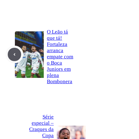
O Leão tá
que tá!
Fortaleza
arranca
empate com
o Boca
Juniors em
plena
Bombonera
Série
especial –
Craques da
Copa