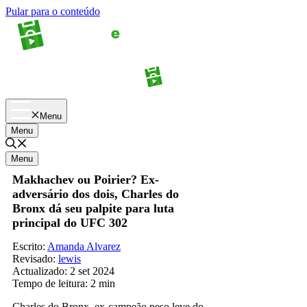
Pular para o conteúdo
Apostas
Palpites
Menu
Menu
Menu
Makhachev ou Poirier? Ex-
adversário dos dois, Charles do
Bronx dá seu palpite para luta
principal do UFC 302
Escrito:
Amanda Alvarez
Revisado:
lewis
Actualizado:
2 set 2024
Tempo de leitura:
2 min
Charles do Bronx, ex-campeão peso leve do