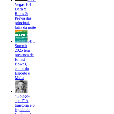
Vegas 101:
Dern x
Ribas 2:
Prévia das
principais
lutas da noite
SBC
Summit
2025 terá
presença de
Ernest
Bowes,
editor do
Esporte e
Mídia
“Golaço-
aço!!” A
trajetória e o
legado de