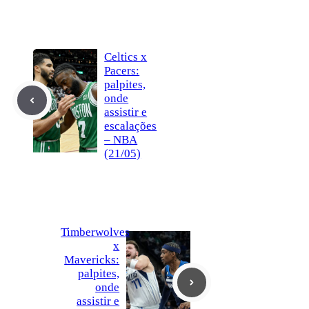
Celtics x
Pacers:
palpites,
onde
assistir e
escalações
– NBA
(21/05)
Timberwolves
x
Mavericks:
palpites,
onde
assistir e