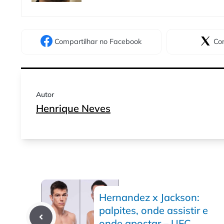
Compartilhar
no Facebook
Com
Autor
Henrique Neves
Hernandez x Jackson:
palpites, onde assistir e
onde apostar – UFC