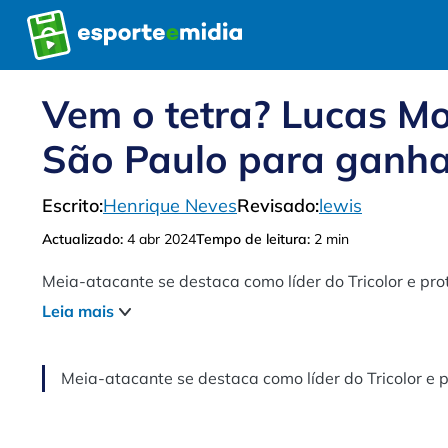
Pular
para
o
conteúdo
Vem o tetra? Lucas M
São Paulo para ganha
Escrito:
Henrique Neves
Revisado:
lewis
Actualizado:
4 abr 2024
Tempo de leitura:
2 min
Meia-atacante se destaca como líder do Tricolor e p
Leia mais
Meia-atacante se destaca como líder do Tricolor e