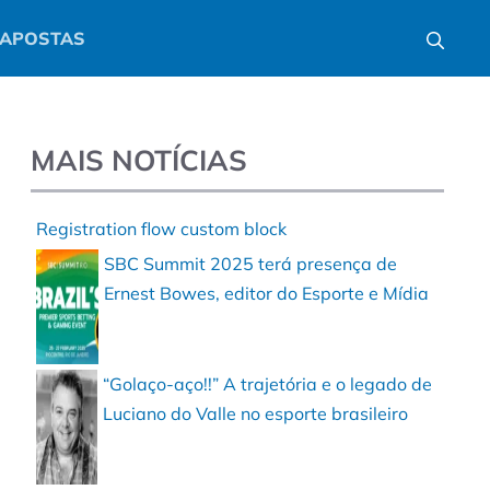
APOSTAS
MAIS NOTÍCIAS
Registration flow custom block
SBC Summit 2025 terá presença de
Ernest Bowes, editor do Esporte e Mídia
“Golaço-aço!!” A trajetória e o legado de
Luciano do Valle no esporte brasileiro