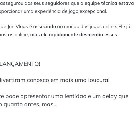
s assegurou aos seus seguidores que a equipe técnica estava
oporcionar uma experiência de jogo excepcional.
de Jon Vlogs é associado ao mundo dos jogos online. Ele já
postas online,
mas ele rapidamente desmentiu esses
 LANÇAMENTO!
divertiram conosco em mais uma loucura!
te pode apresentar uma lentidao e um delay que
o quanto antes, mas…