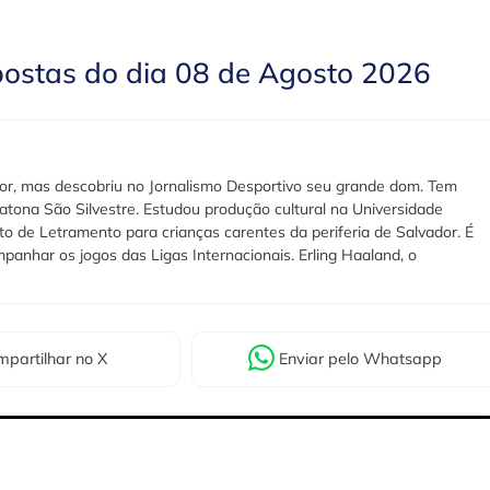
postas do dia 08 de Agosto 2026
r, mas descobriu no Jornalismo Desportivo seu grande dom. Tem
ratona São Silvestre. Estudou produção cultural na Universidade
o de Letramento para crianças carentes da periferia de Salvador. É
anhar os jogos das Ligas Internacionais. Erling Haaland, o
partilhar
no X
Enviar
pelo Whatsapp