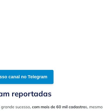
sso canal no Telegram
ram reportadas
m grande sucesso,
com mais de 60 mil cadastro
s, mesmo