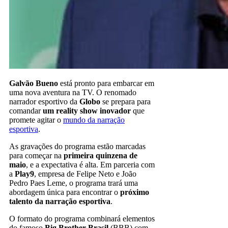
Galvão Bueno
está pronto para embarcar em
uma nova aventura na TV. O renomado
narrador esportivo da
Globo
se prepara para
comandar
um reality show inovador
que
promete agitar o
mundo da narração
esportiva
.
As gravações do programa estão marcadas
para começar na
primeira quinzena de
maio
, e a expectativa é alta. Em parceria com
a
Play9
, empresa de Felipe Neto e João
Pedro Paes Leme, o programa trará uma
abordagem única para encontrar o
próximo
talento da narração esportiva
.
O formato do programa combinará elementos
do famoso
Big Brother Brasil
(BBB) com