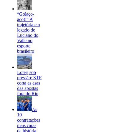
“Golaço-
aço!!” A
trajetória e o
legado de
Luciano do
Valle no
esporte
brasileiro
Loterj sob
pressão: STF
corta as asas
das apostas
fora do Rio
As
10
contratações
mais caras
da história