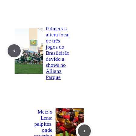
Palmeiras
altera local
de três
jogos do
Brasileirão
devido a
shows no
Allianz
Parque
Metz x
Lens:
palpites,
onde