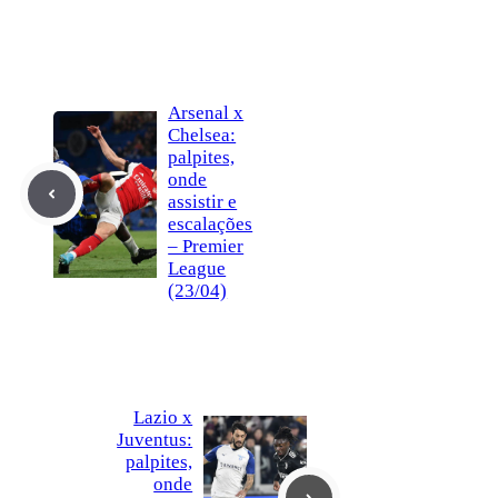
Arsenal x
Chelsea:
palpites,
onde
assistir e
escalações
– Premier
League
(23/04)
Lazio x
Juventus:
palpites,
onde