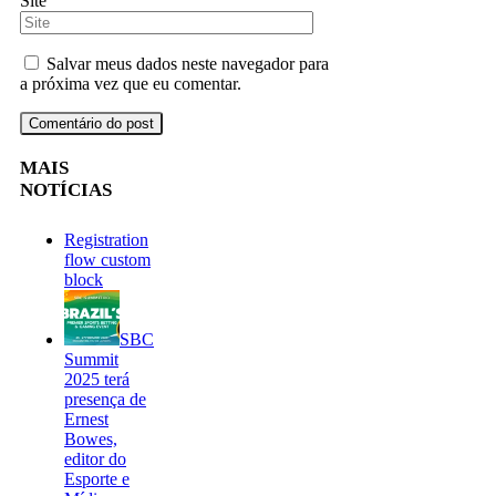
Site
Salvar meus dados neste navegador para
a próxima vez que eu comentar.
MAIS
NOTÍCIAS
Registration
flow custom
block
SBC
Summit
2025 terá
presença de
Ernest
Bowes,
editor do
Esporte e