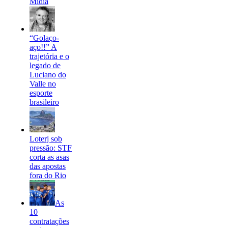
Mídia
“Golaço-
aço!!” A
trajetória e o
legado de
Luciano do
Valle no
esporte
brasileiro
Loterj sob
pressão: STF
corta as asas
das apostas
fora do Rio
As
10
contratações