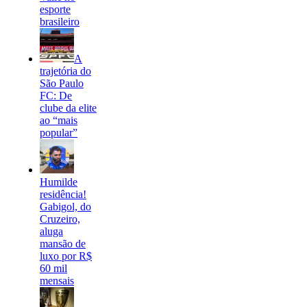
esporte
brasileiro
A
trajetória do
São Paulo
FC: De
clube da elite
ao “mais
popular”
Humilde
residência!
Gabigol, do
Cruzeiro,
aluga
mansão de
luxo por R$
60 mil
mensais