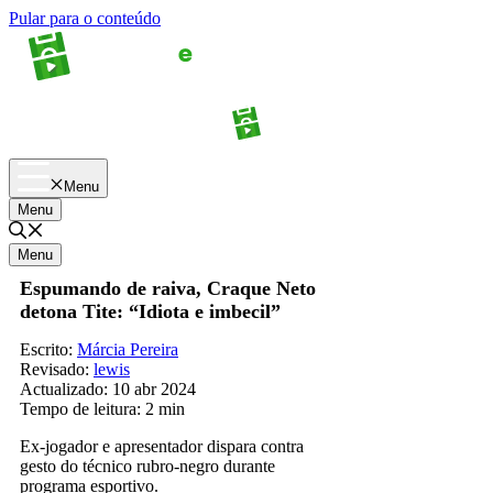
Pular para o conteúdo
Apostas
Palpites
Menu
Menu
Menu
Espumando de raiva, Craque Neto
detona Tite: “Idiota e imbecil”
Escrito:
Márcia Pereira
Revisado:
lewis
Actualizado:
10 abr 2024
Tempo de leitura:
2 min
Ex-jogador e apresentador dispara contra
gesto do técnico rubro-negro durante
programa esportivo.