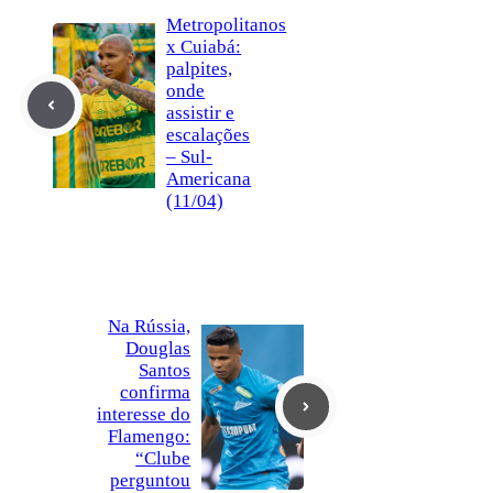
Metropolitanos
x Cuiabá:
palpites,
onde
assistir e
escalações
– Sul-
Americana
(11/04)
Na Rússia,
Douglas
Santos
confirma
interesse do
Flamengo:
“Clube
perguntou