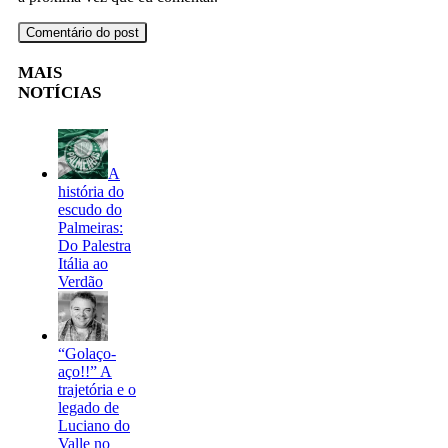
MAIS
NOTÍCIAS
A
história do
escudo do
Palmeiras:
Do Palestra
Itália ao
Verdão
“Golaço-
aço!!” A
trajetória e o
legado de
Luciano do
Valle no