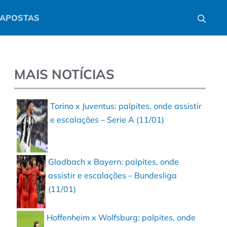
APOSTAS
MAIS NOTÍCIAS
Torino x Juventus: palpites, onde assistir
e escalações – Serie A (11/01)
,
Gladbach x Bayern: palpites, onde
assistir e escalações – Bundesliga
(11/01)
Hoffenheim x Wolfsburg: palpites, onde