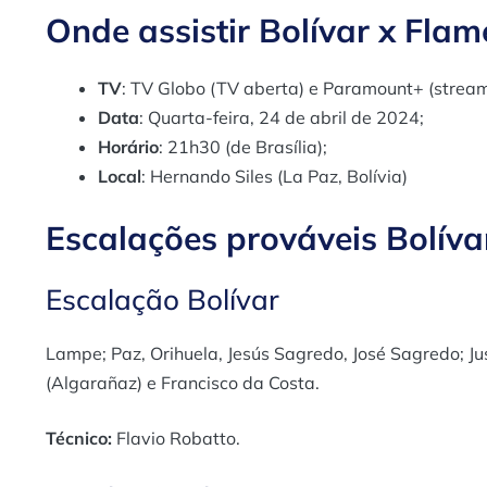
Onde assistir Bolívar x Fla
TV
: TV Globo (TV aberta) e Paramount+ (stream
Data
: Quarta-feira, 24 de abril de 2024;
Horário
: 21h30 (de Brasília);
Local
: Hernando Siles (La Paz, Bolívia)
Escalações prováveis Bolív
Escalação Bolívar
Lampe; Paz, Orihuela, Jesús Sagredo, José Sagredo; J
(Algarañaz) e Francisco da Costa.
Técnico:
Flavio Robatto.