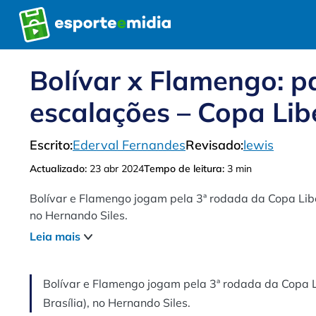
Pular
para
o
conteúdo
Bolívar x Flamengo: pa
escalações – Copa Lib
Escrito:
Ederval Fernandes
Revisado:
lewis
Actualizado:
23 abr 2024
Tempo de leitura:
3 min
Bolívar e Flamengo jogam pela 3ª rodada da Copa Liber
no Hernando Siles.
Leia mais
Bolívar e Flamengo jogam pela 3ª rodada da Copa L
Brasília), no Hernando Siles.