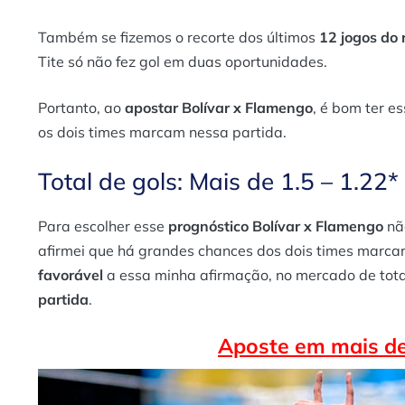
Também se fizemos o recorte dos últimos
12 jogos do
Tite só não fez gol em duas oportunidades.
Portanto, ao
apostar Bolívar x Flamengo
, é bom ter e
os dois times marcam nessa partida.
Total de gols: Mais de 1.5 – 1.22*
Para escolher esse
prognóstico Bolívar x Flamengo
não
afirmei que há grandes chances dos dois times marca
favorável
a essa minha afirmação, no mercado de tot
partida
.
Aposte em mais de 