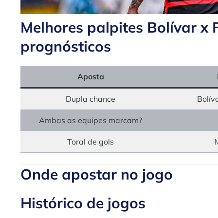
Melhores palpites Bolívar 
prognósticos
Aposta
Dupla chance
Bolív
Ambas as equipes marcam?
Toral de gols
Onde apostar no jogo
Histórico de jogos