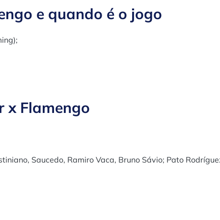
mengo e quando é o jogo
ing);
ar x Flamengo
ustiniano, Saucedo, Ramiro Vaca, Bruno Sávio; Pato Rodrígue