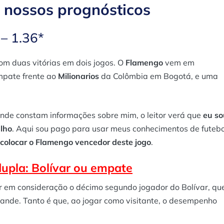
: nossos prognósticos
– 1.36*
com duas vitórias em dois jogos. O
Flamengo
vem em
mpate frente ao
Milionarios
da Colômbia em Bogotá, e uma
nde constam informações sobre mim, o leitor verá que
eu so
alho
. Aqui sou pago para usar meus conhecimentos de futebo
colocar o Flamengo vencedor deste jogo
.
upla: Bolívar ou empate
r em consideração o décimo segundo jogador do Bolívar, qu
grande. Tanto é que, ao jogar como visitante, o desempenho