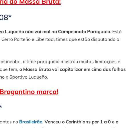
ria do Massa Bruta!
.08*
ivo Luqueño não vai mal no Campeonato Paraguaio
. Está
 Cerro Porteño e Libertad, times que estão disputando a
ntinental, o time paraguaio mostrou muitas limitações e
 que tem,
o Massa Bruta vai capitalizar em cima das falhas
no x Sportivo Luqueño.
 Bragantino marca!
*
tantes no
Brasileirão
.
Venceu o Corinthians por 1 a 0 e o