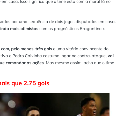
m casa. Isso significa que o time está com a moral lá no
sados por uma sequência de dois jogos disputados em casa.
ainda mais otimistas
com os prognósticos Bragantino x
 com, pelo menos, três gols
e uma vitória convincente do
ativa e Pedro Caixinha costuma jogar no contra-ataque,
vai
 que comandar as ações
. Mas mesmo assim, acho que o time
ais que 2.75 gols