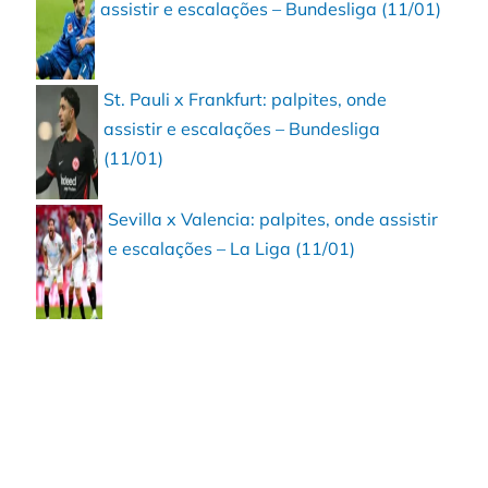
assistir e escalações – Bundesliga (11/01)
St. Pauli x Frankfurt: palpites, onde
assistir e escalações – Bundesliga
(11/01)
Sevilla x Valencia: palpites, onde assistir
e escalações – La Liga (11/01)