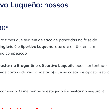
ivo Luqueño: nossos
30*
tro times que servem de saco de pancadas na fase de
nglório é o Sportivo Luqueño
, que até então tem um
 na competição.
ostar no Bragantino x Sportivo Luqueño
pode ser tentado
tavos para cada real apostado) que as casas de aposta estã
recomendo.
O melhor para este jogo é apostar no seguro
, é