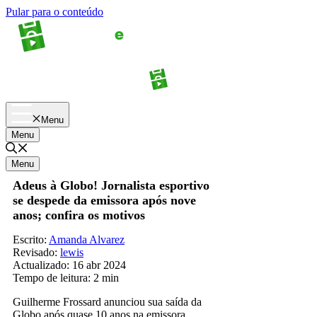
Pular para o conteúdo
Apostas
Palpites
Menu
Menu
Menu
Adeus à Globo! Jornalista esportivo
se despede da emissora após nove
anos; confira os motivos
Escrito:
Amanda Alvarez
Revisado:
lewis
Actualizado:
16 abr 2024
Tempo de leitura:
2 min
Guilherme Frossard anunciou sua saída da
Globo após quase 10 anos na emissora.