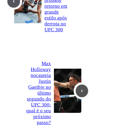
promete
retorno em
grande
estilo após
derrota no
UFC 300
Max
Holloway
nocauteia
Justin
Gaethje no
último
segundo do
UFC 300:
qual é o seu
próximo
passo?