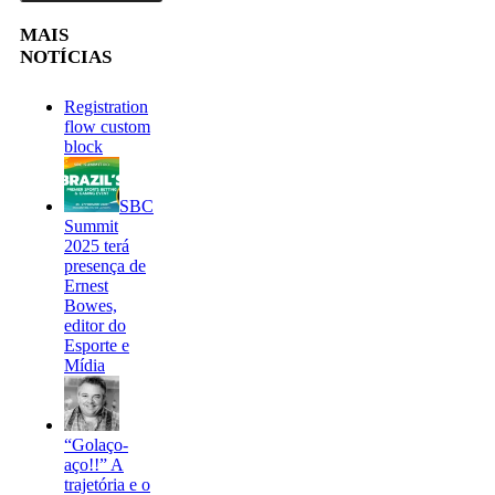
MAIS
NOTÍCIAS
Registration
flow custom
block
SBC
Summit
2025 terá
presença de
Ernest
Bowes,
editor do
Esporte e
Mídia
“Golaço-
aço!!” A
trajetória e o