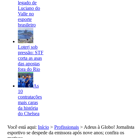
legado de
Luciano do
Valle no
esporte
brasileiro
Loterj sob
pressão: STF
corta as asas
das apostas
fora do Rio
As
10
contratações
mais caras
da história
do Chelsea
Você está aqui:
Início
>
Profissionais
>
Adeus à Globo! Jornalista
esportivo se despede da emissora após nove anos; confira os