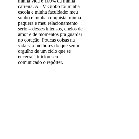
minha vida e 100% da minha
carreira. A TV Globo foi minha
escola e minha faculdade; meu
sonho e minha conquista; minha
paquera e meu relacionamento
sério – desses intensos, cheios de
amor e de momentos pra guardar
no coração. Poucas coisas na
vida são melhores do que sentir
orgulho de um ciclo que se
encerra”, iniciou seu
comunicado o repórter.