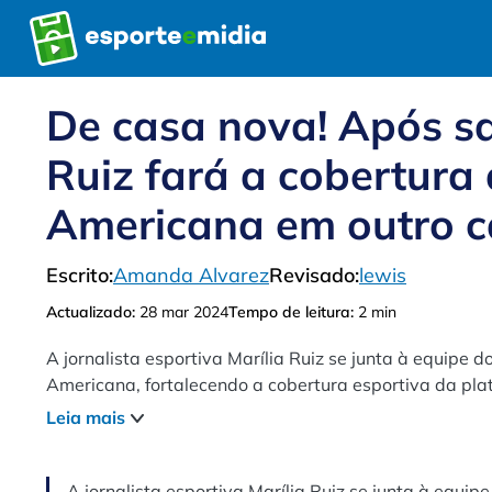
Pular
para
o
conteúdo
De casa nova! Após sa
Ruiz fará a cobertura 
Americana em outro c
Escrito:
Amanda Alvarez
Revisado:
lewis
Actualizado:
28 mar 2024
Tempo de leitura:
2 min
A jornalista esportiva Marília Ruiz se junta à equipe
Americana, fortalecendo a cobertura esportiva da pla
Leia mais
A jornalista esportiva Marília Ruiz se junta à equ