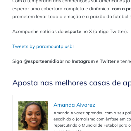
Com a temporada das competições sul-americanas já
esperar uma cobertura completa e dinâmica,
com a pa
prometem levar toda a emoção e a paixão do futebol 
Acompanhe notícias do
esporte
no X (antigo Twitter):
Tweets by paramountplusbr
Siga
@esporteemidiabr
no
Instagram
e
Twitter
e tenh
Aposta nas melhores casas de a
Amanda Alvarez
Amanda Alvarez aprendeu com o seu pai to
escolhido o Jornalismo com ênfase em co
repercutindo o Mundial de Futebol para o 