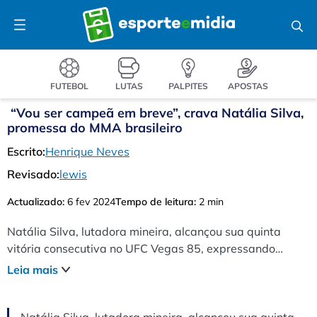
Pular
Menu
para
o
conteúdo
FUTEBOL
LUTAS
PALPITES
APOSTAS
“Vou ser campeã em breve”, crava Natália Silva,
promessa do MMA brasileiro
Escrito:
Henrique Neves
Revisado:
lewis
Actualizado:
6 fev 2024
Tempo de leitura:
2 min
Natália Silva, lutadora mineira, alcançou sua quinta
vitória consecutiva no UFC Vegas 85, expressando
confiança em seu objetivo de se tornar campeã peso-
Leia mais
mosca. Determinada e aberta a desafios, ela aspira lutar
no UFC que será realizado no Brasil.
Natália Silva, lutadora mineira, alcançou sua quinta