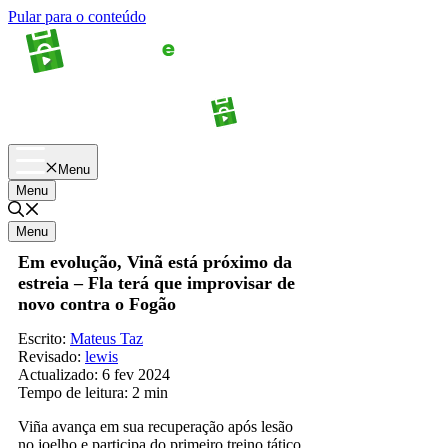
Pular para o conteúdo
Apostas
Palpites
Menu
Menu
Menu
Em evolução, Vinã está próximo da
estreia – Fla terá que improvisar de
novo contra o Fogão
Escrito:
Mateus Taz
Revisado:
lewis
Actualizado:
6 fev 2024
Tempo de leitura:
2 min
Viña avança em sua recuperação após lesão
no joelho e participa do primeiro treino tático