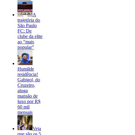
A
trajetória do
São Paulo
FC: De
clube da elite
ao “mais
popular”
Humilde
residência!
Gabigol, do
Cruzeiro,
aluga
mansão de
luxo por R$
60 mil
mensais
Veja
que são os 5