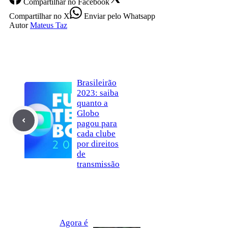
Compartilhar
no Facebook
Compartilhar
no X
Enviar
pelo Whatsapp
Autor
Mateus Taz
Brasileirão
2023: saiba
quanto a
Globo
pagou para
cada clube
por direitos
de
transmissão
Agora é