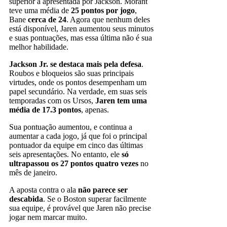
superior à apresentada por Jackson. Morant
teve uma média de
25 pontos por jogo
,
Bane
cerca de 24
. Agora que nenhum deles
está disponível, Jaren aumentou seus minutos
e suas pontuações, mas essa última não é sua
melhor habilidade.
Jackson Jr. se destaca mais pela
defesa
.
Roubos e bloqueios são suas principais
virtudes, onde os pontos desempenham um
papel secundário. Na verdade, em suas seis
temporadas com os Ursos,
Jaren tem uma
média de 17.3 pontos
, apenas.
Sua pontuação aumentou, e continua a
aumentar a cada jogo, já que foi o principal
pontuador da equipe em cinco das últimas
seis apresentações. No entanto, ele
só
ultrapassou os 27 pontos quatro vezes
no
mês de janeiro.
A aposta contra o ala
não parece ser
descabida
. Se o Boston superar facilmente
sua equipe, é provável que Jaren não precise
jogar nem marcar muito.