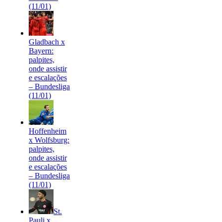
(11/01)
Gladbach x
Bayern:
palpites,
onde assistir
e escalações
– Bundesliga
(11/01)
Hoffenheim
x Wolfsburg:
palpites,
onde assistir
e escalações
– Bundesliga
(11/01)
St.
Pauli x