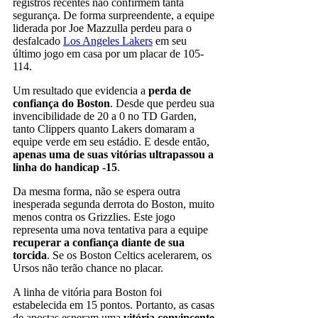
registros recentes não confirmem tanta
segurança. De forma surpreendente, a equipe
liderada por Joe Mazzulla perdeu para o
desfalcado
Los Angeles Lakers
em seu
último jogo em casa por um placar de 105-
114.
Um resultado que evidencia a
perda de
confiança do Boston
. Desde que perdeu sua
invencibilidade de 20 a 0 no TD Garden,
tanto Clippers quanto Lakers domaram a
equipe verde em seu estádio. E desde então,
apenas uma de suas vitórias ultrapassou a
linha do handicap -15
.
Da mesma forma, não se espera outra
inesperada segunda derrota do Boston, muito
menos contra os Grizzlies. Este jogo
representa uma nova tentativa para a equipe
recuperar a confiança diante de sua
torcida
. Se os Boston Celtics acelerarem, os
Ursos não terão chance no placar.
A linha de vitória para Boston foi
estabelecida em 15 pontos. Portanto, as casas
de apostas esperam uma
vitória convincente