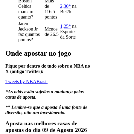
Boston
Mais
Celtics
de
2,30*
na
marcam
116.5
Bet7k
quanto?
pontos
Jaren
1,25*
na
Jackson Jr.
Menos
Esportes
faz quantos
de 26.5
da Sorte
pontos?
Onde apostar no jogo
Fique por dentro de tudo sobre a NBA no
X (antigo Twitter):
Tweets by NBABrasil
*As odds estão sujeitas a mudança pelas
casas de aposta.
** Lembre-se que a aposta é uma fonte de
diversão, não um investimento.
Aposta nas melhores casas de
apostas do dia 09 de Agosto 2026