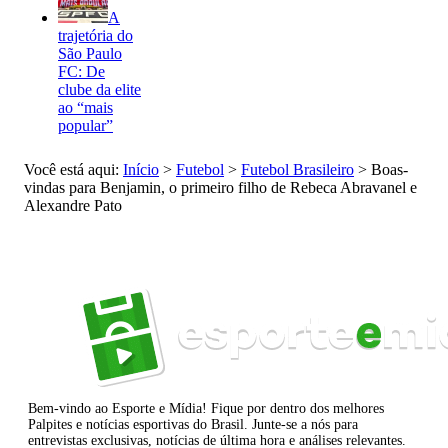
A
trajetória do
São Paulo
FC: De
clube da elite
ao “mais
popular”
Você está aqui:
Início
>
Futebol
>
Futebol Brasileiro
>
Boas-
vindas para Benjamin, o primeiro filho de Rebeca Abravanel e
Alexandre Pato
Bem-vindo ao Esporte e Mídia! Fique por dentro dos melhores
Palpites e notícias esportivas do Brasil. Junte-se a nós para
entrevistas exclusivas, notícias de última hora e análises relevantes.