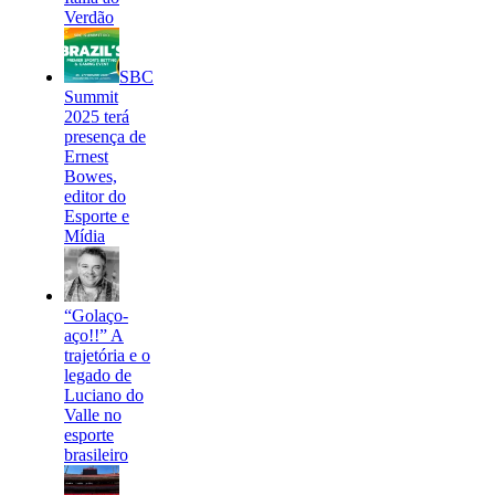
Verdão
SBC
Summit
2025 terá
presença de
Ernest
Bowes,
editor do
Esporte e
Mídia
“Golaço-
aço!!” A
trajetória e o
legado de
Luciano do
Valle no
esporte
brasileiro