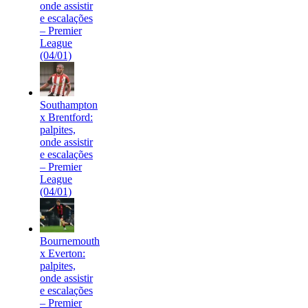
onde assistir
e escalações
– Premier
League
(04/01)
Southampton
x Brentford:
palpites,
onde assistir
e escalações
– Premier
League
(04/01)
Bournemouth
x Everton:
palpites,
onde assistir
e escalações
– Premier