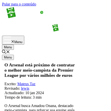
Pular para o conteúdo
Apostas
Palpites
Menu
Menu
Menu
O Arsenal está próximo de contratar
o melhor meio-campista da Premier
League por vários milhões de euros
Escrito:
Mateus Taz
Revisado:
lewis
Actualizado:
10 jan 2024
Tempo de leitura:
3 min
O Arsenal busca Amadou Onana, destacado
meio-campista, para reforçar sua equipe após