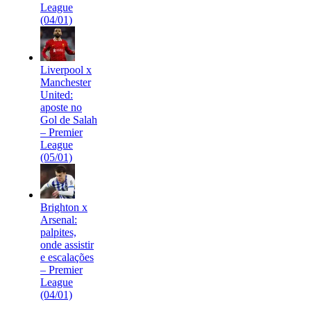
League
(04/01)
Liverpool x
Manchester
United:
aposte no
Gol de Salah
– Premier
League
(05/01)
Brighton x
Arsenal:
palpites,
onde assistir
e escalações
– Premier
League
(04/01)