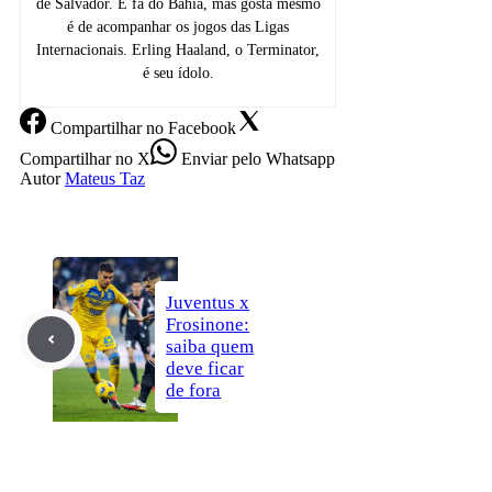
de Salvador. É fã do Bahia, mas gosta mesmo
é de acompanhar os jogos das Ligas
Internacionais. Erling Haaland, o Terminator,
é seu ídolo.
Compartilhar
no Facebook
Compartilhar
no X
Enviar
pelo Whatsapp
Autor
Mateus Taz
Juventus x
Frosinone:
saiba quem
deve ficar
de fora