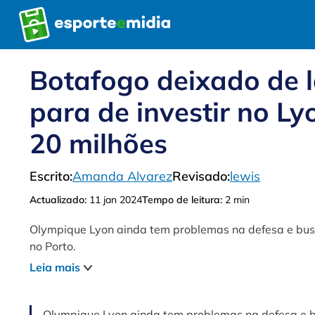
Pular
para
o
conteúdo
Botafogo deixado de l
para de investir no L
20 milhões
Escrito:
Amanda Alvarez
Revisado:
lewis
Actualizado:
11 jan 2024
Tempo de leitura:
2 min
Olympique Lyon ainda tem problemas na defesa e bus
no Porto.
Leia mais
Olympique Lyon ainda tem problemas na defesa e b