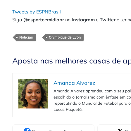
Tweets by ESPNBrasil
Siga
@esporteemidiabr
no
Instagram
e
Twitter
e tenh
Notícias
Olympique de Lyon
Aposta nas melhores casas de a
Amanda Alvarez
Amanda Alvarez aprendeu com o seu pai to
escolhido o Jornalismo com ênfase em co
repercutindo o Mundial de Futebol para o 
Lucas Paquetá.