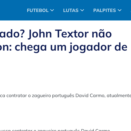
FUTEBOL
LUTAS
PALPITES
ado? John Textor não
yon: chega um jogador de
ca contratar o zagueiro português David Carmo, atualment
usca contratar o zagueiro português David Carmo,