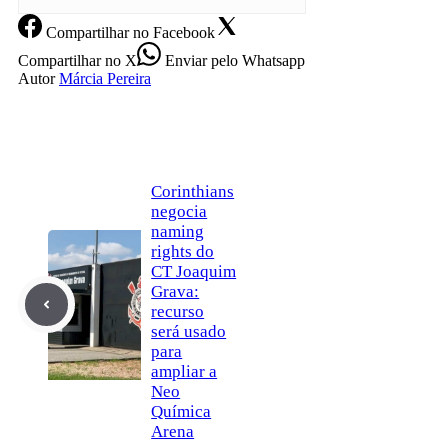
Compartilhar
no Facebook
Compartilhar
no X
Enviar
pelo Whatsapp
Autor
Márcia Pereira
Corinthians
negocia
naming
rights do
CT Joaquim
Grava:
recurso
será usado
para
ampliar a
Neo
Química
Arena