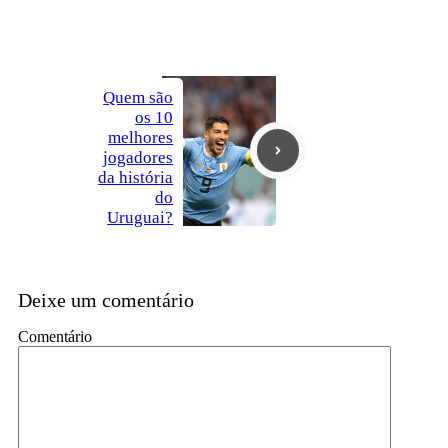
Quem são
os 10
melhores
jogadores
da história
do
Uruguai?
Deixe um comentário
Comentário