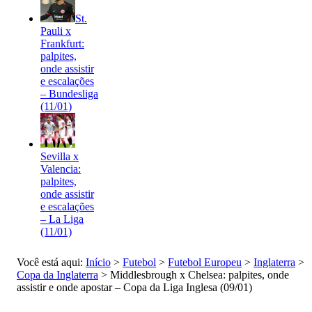
St.
Pauli x
Frankfurt:
palpites,
onde assistir
e escalações
– Bundesliga
(11/01)
Sevilla x
Valencia:
palpites,
onde assistir
e escalações
– La Liga
(11/01)
Você está aqui:
Início
>
Futebol
>
Futebol Europeu
>
Inglaterra
>
Copa da Inglaterra
>
Middlesbrough x Chelsea: palpites, onde
assistir e onde apostar – Copa da Liga Inglesa (09/01)