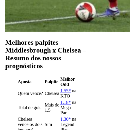
Melhores palpites
Middlesbrough x Chelsea –
Resumo dos nossos
prognósticos
Melhor
Aposta
Palpite
Odd
1.55*
na
Quem vence?
Chelsea
KTO
1.18*
na
Mais de
Total de gols
Mega
1.5
Pari
Chelsea
1.30*
na
vence os dois
Sim
Legend
tempos?
Play