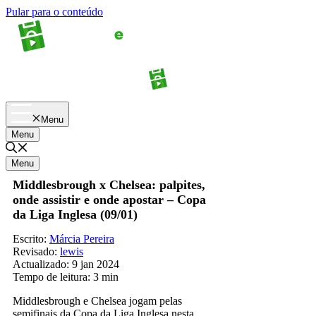
Pular para o conteúdo
Apostas
Palpites
Menu
Menu
Menu
Middlesbrough x Chelsea: palpites,
onde assistir e onde apostar – Copa
da Liga Inglesa (09/01)
Escrito:
Márcia Pereira
Revisado:
lewis
Actualizado:
9 jan 2024
Tempo de leitura:
3 min
Middlesbrough e Chelsea jogam pelas
semifinais da Copa da Liga Inglesa nesta