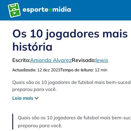
Pular
para
o
conteúdo
Os 10 jogadores mais
história
Escrito:
Amanda Alvarez
Revisado:
lewis
Actualizado:
12 dez 2023
Tempo de leitura:
12 min
Quais são os 10 jogadores de futebol mais bem-sucedid
preparou para você.
Leia mais
Quais são os 10 jogadores de futebol mais bem-suced
preparou para você.