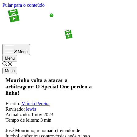
Pular para o conteúdo
Apostas
Palpites
Menu
Menu
Menu
Mourinho volta a atacar a
arbitragem: O Special One perdeu a
linha!
Escrito:
Márcia Pereira
Revisado:
lewis
Actualizado:
1 nov 2023
Tempo de leitura:
3 min
José Mourinho, renomado treinador de
futebol, enfrentou controvérsias após o jogo