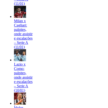
(11/01)
Milan x
Cagliari:
palpites,
onde assistir
e escalações
– Serie A
(11/01)
Lazio x
Como:
palpites,
onde assistir
e escalações
– Serie A
(10/01)
Ídolos