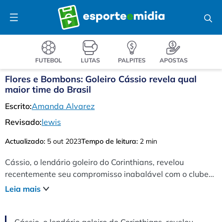
Pular
Menu
para
o
conteúdo
FUTEBOL
LUTAS
PALPITES
APOSTAS
Flores e Bombons: Goleiro Cássio revela qual
maior time do Brasil
Escrito:
Amanda Alvarez
Revisado:
lewis
Actualizado:
5 out 2023
Tempo de leitura:
2 min
Cássio, o lendário goleiro do Corinthians, revelou
recentemente seu compromisso inabalável com o clube
brasileiro, lembrando como uma tentadora oferta do
Leia mais
Besiktas em 2016 quase o levou para o exterior. Apesar
disso, Cássio permaneceu fiel ao Corinthians, onde se
tornou um dos maiores ídolos da história. Com 675 jogos
Cássio, o lendário goleiro do Corinthians, revelou