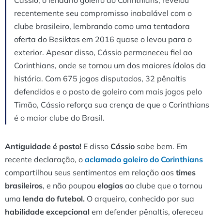
disputados, 32 pênaltis defendidos e o posto de goleiro
recentemente seu compromisso inabalável com o
com mais jogos pelo Timão, Cássio reforça sua crença de
clube brasileiro, lembrando como uma tentadora
que o Corinthians é o maior clube do Brasil.
oferta do Besiktas em 2016 quase o levou para o
exterior. Apesar disso, Cássio permaneceu fiel ao
Corinthians, onde se tornou um dos maiores ídolos da
história. Com 675 jogos disputados, 32 pênaltis
defendidos e o posto de goleiro com mais jogos pelo
Timão, Cássio reforça sua crença de que o Corinthians
é o maior clube do Brasil.
Antiguidade é posto!
E disso
Cássio
sabe bem. Em
recente declaração, o
aclamado goleiro do Corinthians
compartilhou seus sentimentos em relação aos
times
brasileiros
, e não poupou
elogios
ao clube que o tornou
uma
lenda do futebol.
O arqueiro, conhecido por sua
habilidade excepcional
em defender pênaltis, ofereceu