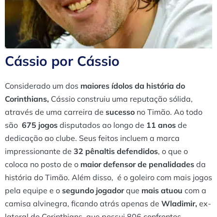
Cássio por Cássio
Considerado um dos
maiores ídolos da história do
Corinthians,
Cássio construiu uma reputação sólida,
através de uma carreira de
sucesso
no Timão. Ao todo
são
675 jogos
disputados ao longo de
11 anos
de
dedicação ao clube. Seus feitos incluem a marca
impressionante de
32 pênaltis defendidos
, o que o
coloca no posto de o
maior defensor de penalidades
da
história do Timão. Além disso, é o goleiro com mais jogos
pela equipe e o
segundo jogador
que
mais atuou
com a
camisa alvinegra, ficando atrás apenas de
Wladimir,
ex-
lateral do Corinthians, que possui 806 confrontos