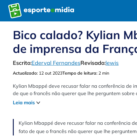
Pular
para
o
conteúdo
Bico calado? Kylian M
de imprensa da Franç
Escrito:
Ederval Fernandes
Revisado:
lewis
Actualizado:
12 out 2023
Tempo de leitura:
2 min
Kylian Mbappé deve recusar falar na conferência de i
de que o francês não querer que lhe perguntem sobre o
Leia mais
Kylian Mbappé deve recusar falar na conferência de
fato de que o francês não querer que lhe perguntem 