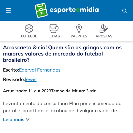
Pular
Menu
para
o
conteúdo
FUTEBOL
LUTAS
PALPITES
APOSTAS
Arrascaeta & cia! Quem são os gringos com os
maiores valores de mercado do futebol
brasileiro?
Escrito:
Ederval Fernandes
Revisado:
lewis
Actualizado:
11 out 2023
Tempo de leitura:
3 min
Levantamento da consultoria Pluri por encomenda do
portal e jornal Lance! acabou de divulgar o valor de
mercado dos craques estrangeiros que jogam no futebol
Leia mais
brasileiro. Flamengo e Palmeiras são os clubes que
possuem os gringos mais valiosos.