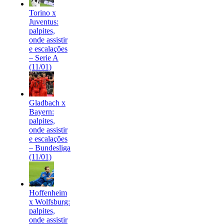
Torino x
Juventus:
palpites,
onde assistir
e escalações
– Serie A
(11/01)
Gladbach x
Bayern:
palpites,
onde assistir
e escalações
– Bundesliga
(11/01)
Hoffenheim
x Wolfsburg:
palpites,
onde assistir