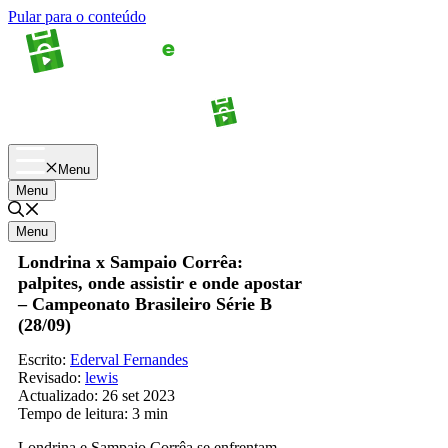
Pular para o conteúdo
Apostas
Palpites
Menu
Menu
Menu
Londrina x Sampaio Corrêa:
palpites, onde assistir e onde apostar
– Campeonato Brasileiro Série B
(28/09)
Escrito:
Ederval Fernandes
Revisado:
lewis
Actualizado:
26 set 2023
Tempo de leitura:
3 min
Londrina e Sampaio Corrêa se enfrentam