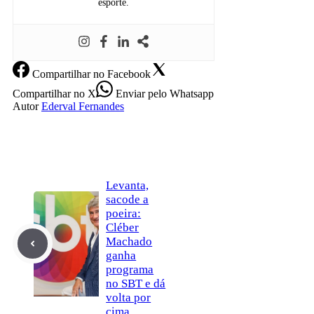
esporte.
Compartilhar
no Facebook
Compartilhar
no X
Enviar
pelo Whatsapp
Autor
Ederval Fernandes
Levanta,
sacode a
poeira:
Cléber
Machado
ganha
programa
no SBT e dá
volta por
cima