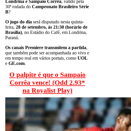
Londrina
e
Sampaio Corrêa
, válido pela
30ª rodada do
Campeonato Brasileiro Série
B
?
O jogo do dia
será disputado nesta quinta-
feira,
28 de setembro, às 21:30
(horário de
Brasília)
, no Estádio do Café, em Londrina,
Paraná.
Os canais Premiere
transmitem a partida
,
que também pode ser acompanhada ao vivo e
em tempo real em vários portais, como
UOL
e
GE.com
.
O palpite é que o Sampaio
Corrêa vence! (Odd 2.93*
na Royalist Play)