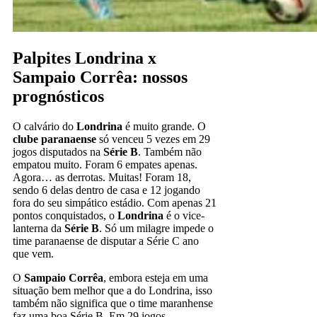
Palpites Londrina x
Sampaio Corrêa: nossos
prognósticos
O calvário do
Londrina
é muito grande. O
clube paranaense
só venceu 5 vezes em 29
jogos disputados na
Série B
. Também não
empatou muito. Foram 6 empates apenas.
Agora… as derrotas. Muitas! Foram 18,
sendo 6 delas dentro de casa e 12 jogando
fora do seu simpático estádio. Com apenas 21
pontos conquistados, o
Londrina
é o vice-
lanterna da
Série B
. Só um milagre impede o
time paranaense de disputar a Série C ano
que vem.
O
Sampaio Corrêa
, embora esteja em uma
situação bem melhor que a do Londrina, isso
também não significa que o time maranhense
faz uma boa Série B. Em 29 jogos