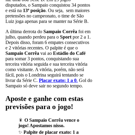
disputados, o Sampaio conquistou 34 pontos
e está na
13ª posição
. Ou seja, sem maiores
pretensões no campeonato, o time de São
Luiz joga apenas para se manter na Série B.
A última derrota do
Sampaio Corrêa
foi em
julho, quando perdeu para o
Sport
por 2 a 1.
Depois disso, foram 6 empates consecutivos
e 2 vitórias recentes. O palpite é que o
Sampaio Corrêa
vai ao
Estádio do Café
para somar 3 pontos, conquistando sua
terceira vitória seguida e sua terceira vitória
como visitante. A vitória, porém, não será
fácil, pois o Londrina seguirá tentando se
livrar da Série C.
Placar exato: 1 a 0
.
Gol do
Sampaio só deve sair no segundo tempo.
Aposte e ganhe com estas
previsões para o jogo!
🎇
O
Sampaio Corrêa
vence o
jogo! Apostamos nisso.
✨
Palpite de placar exato:
1 a