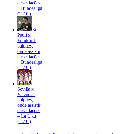
e escalações
– Bundesliga
(11/01)
St.
Pauli x
Frankfurt:
palpites,
onde assistir
e escalações
– Bundesliga
(11/01)
Sevilla x
Valencia:
palpites,
onde assistir
e escalações
– La Liga
(11/01)