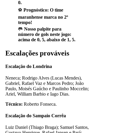
0.
⚽
Prognóstico:
O time
maranhense marca no 2º
tempo!
🥅
Nosso palpite para
número de gols neste jogo:
acima de 0, 5, abaixo de 1, 5.
Escalações prováveis
Escalação do Londrina
Neneca; Rodrigo Alves (Lucas Mendes),
Gabriel, Rafael Vaz e Marcos Pedro; João
Paulo, Moisés Gaúcho e Paulinho Moccelin;
Ariel, William Barbio e Iago Dias.
Técnico:
Roberto Fonseca.
Escalação do Sampaio Corrêa
Luiz Daniel (Thiago Braga); Samuel Santos,
Gustavo Henrique, Rafael Jansen e Pará;