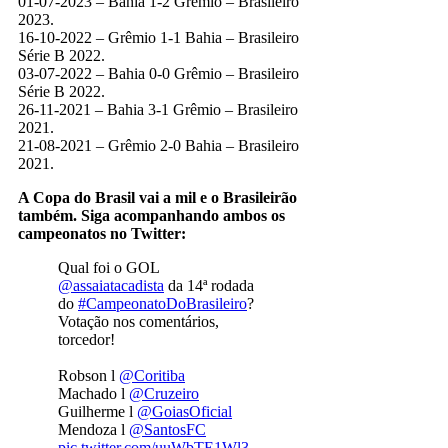
01-07-2023 – Bahia 1-2 Grêmio – Brasileiro
2023.
16-10-2022 – Grêmio 1-1 Bahia – Brasileiro
Série B 2022.
03-07-2022 – Bahia 0-0 Grêmio – Brasileiro
Série B 2022.
26-11-2021 – Bahia 3-1 Grêmio – Brasileiro
2021.
21-08-2021 – Grêmio 2-0 Bahia – Brasileiro
2021.
A Copa do Brasil vai a mil e o Brasileirão
também. Siga acompanhando ambos os
campeonatos no Twitter:
Qual foi o GOL
@assaiatacadista
da 14ª rodada
do
#CampeonatoDoBrasileiro
?
Votação nos comentários,
torcedor!
Robson l
@Coritiba
Machado l
@Cruzeiro
Guilherme l
@GoiasOficial
Mendoza l
@SantosFC
pic.twitter.com/uuWbTE1Wl3