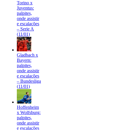
Torino x
Juventus:
palpites,
onde assistir
e escalações
– Serie A
(11/01)
Gladbach x
Bayern:
palpites,
onde assistir
e escalações
– Bundesliga
(11/01)
Hoffenheim
x Wolfsburg:
palpites,
onde assistir
e escalações