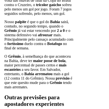
volta das oitavas de final da Copa do Brasil
contra o Cruzeiro, o
tricolor gaúcho
sofreu
pelo menos um gol por jogo. Foram 7 jogos
seguidos sofrendo, pelo menos, um gol.
Nosso
palpite
é que o gol do
Bahia
sairá,
contudo, no segundo tempo, quando o
Grêmio
já vai estar vencendo por
2 a 0
e o
sistema defensivo vai
afrouxar
mais.
Principalmente pelo cansaço acumulado com
o
fortíssimo
duelo contra o
Botafogo
no
final de semana.
O
Grêmio
, à semelhança do que aconteceu
na Bahia, deve ter
maior posse de bola
,
maior percentual de passes certos e
mais
escanteios
a seu favor. Em Salvador,
entretanto, o
Bahia arrematou
mais a gol
(12 contra 11 do Grêmio). Nossa
previsão
é
que este quesito mude para o
Grêmio
tendo
mais arremates.
Outras previsões para
apostadores experientes