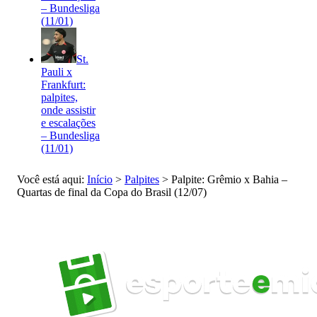
– Bundesliga
(11/01)
St.
Pauli x
Frankfurt:
palpites,
onde assistir
e escalações
– Bundesliga
(11/01)
Você está aqui:
Início
>
Palpites
>
Palpite: Grêmio x Bahia –
Quartas de final da Copa do Brasil (12/07)