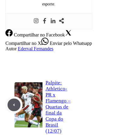
esporte.
Compartilhar
no Facebook
Compartilhar
no X
Enviar
pelo Whatsapp
Autor
Ederval Fernandes
Palpite:
Athletico-
PR x
Flamengo –
Quartas de
final da
Copa do
Brasil
(12/07)