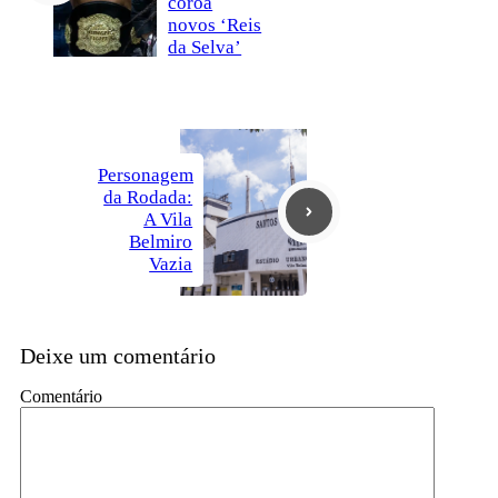
coroa
novos ‘Reis
da Selva’
Personagem
da Rodada:
A Vila
Belmiro
Vazia
Deixe um comentário
Comentário