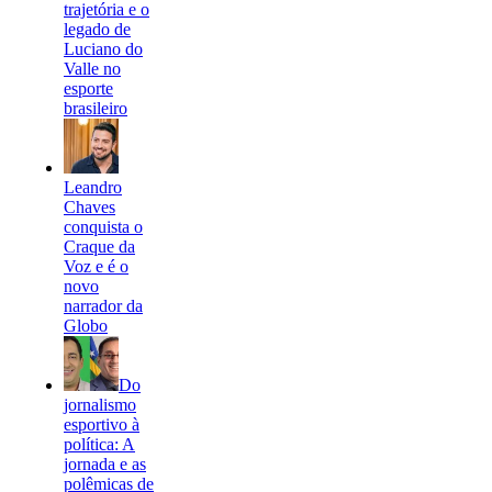
trajetória e o
legado de
Luciano do
Valle no
esporte
brasileiro
Leandro
Chaves
conquista o
Craque da
Voz e é o
novo
narrador da
Globo
Do
jornalismo
esportivo à
política: A
jornada e as
polêmicas de