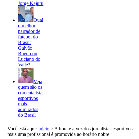
Jorge Kajuru
Qual
o melhor
narrador de
futebol do
Brasil:
Galvão
Bueno ou
Luciano do
Valle?
Veja
quem são os
comentaristas
esportivos
mais
admirados
do Brasil
Você está aqui:
Início
>
A hora e a vez dos jornalistas esportivos:
mais uma profissional é promovida ao horário nobre