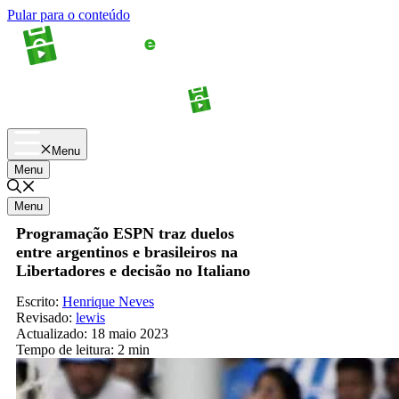
Pular para o conteúdo
Apostas
Palpites
Menu
Menu
Menu
Programação ESPN traz duelos
entre argentinos e brasileiros na
Libertadores e decisão no Italiano
Escrito:
Henrique Neves
Revisado:
lewis
Actualizado:
18 maio 2023
Tempo de leitura:
2 min