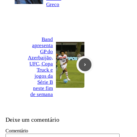
Greco
Band
apresenta
GP do
Azerbaijão,
UFC, Copa
Truck e
jogos da
Série B
neste fim
de semana
Deixe um comentário
Comentário