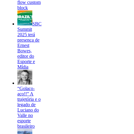
flow custom
block
SBC
Summit
2025 terá
presença de
Ernest
Bowes,
editor do
Esporte e
Mídia
“Golaço-
aço!!” A
trajetória e o
legado de
Luciano do
Valle no
esporte
brasileiro