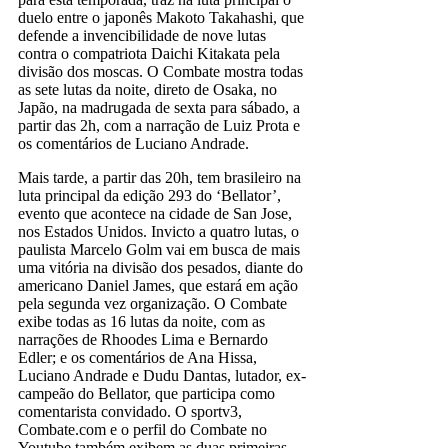
duelo entre o japonês Makoto Takahashi, que
defende a invencibilidade de nove lutas
contra o compatriota Daichi Kitakata pela
divisão dos moscas. O Combate mostra todas
as sete lutas da noite, direto de Osaka, no
Japão, na madrugada de sexta para sábado, a
partir das 2h, com a narração de Luiz Prota e
os comentários de Luciano Andrade.
Mais tarde, a partir das 20h, tem brasileiro na
luta principal da edição 293 do ‘Bellator’,
evento que acontece na cidade de San Jose,
nos Estados Unidos. Invicto a quatro lutas, o
paulista Marcelo Golm vai em busca de mais
uma vitória na divisão dos pesados, diante do
americano Daniel James, que estará em ação
pela segunda vez organização. O Combate
exibe todas as 16 lutas da noite, com as
narrações de Rhoodes Lima e Bernardo
Edler; e os comentários de Ana Hissa,
Luciano Andrade e Dudu Dantas, lutador, ex-
campeão do Bellator, que participa como
comentarista convidado. O sportv3,
Combate.com e o perfil do Combate no
Youtube também exibem as duas primeiras