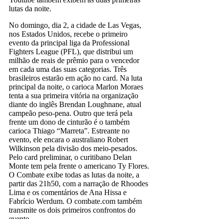
lutas da noite.
No domingo, dia 2, a cidade de Las Vegas,
nos Estados Unidos, recebe o primeiro
evento da principal liga da Professional
Fighters League (PFL), que distribui um
milhão de reais de prêmio para o vencedor
em cada uma das suas categorias. Três
brasileiros estarão em ação no card. Na luta
principal da noite, o carioca Marlon Moraes
tenta a sua primeira vitória na organização
diante do inglês Brendan Loughnane, atual
campeão peso-pena. Outro que terá pela
frente um dono de cinturão é o também
carioca Thiago “Marreta”. Estreante no
evento, ele encara o australiano Robert
Wilkinson pela divisão dos meio-pesados.
Pelo card preliminar, o curitibano Delan
Monte tem pela frente o americano Ty Flores.
O Combate exibe todas as lutas da noite, a
partir das 21h50, com a narração de Rhoodes
Lima e os comentários de Ana Hissa e
Fabrício Werdum. O combate.com também
transmite os dois primeiros confrontos do
evento.