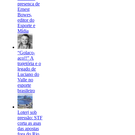
presença de
Ernest
Bowes,
editor do
Esporte e
Mídia
“Golaço-
aço!!” A
trajetória e o
legado de
Luciano do
Valle no
esporte
brasileiro
Loterj sob
pressão: STF
corta as asas
das apostas
fora do Rio