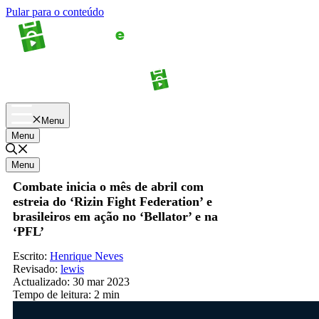
Pular para o conteúdo
Apostas
Palpites
Menu
Menu
Menu
Combate inicia o mês de abril com
estreia do ‘Rizin Fight Federation’ e
brasileiros em ação no ‘Bellator’ e na
‘PFL’
Escrito:
Henrique Neves
Revisado:
lewis
Actualizado:
30 mar 2023
Tempo de leitura:
2 min