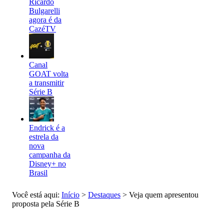
Ricardo
Bulgarelli
agora é da
CazéTV
Canal
GOAT volta
a transmitir
Série B
Endrick é a
estrela da
nova
campanha da
Disney+ no
Brasil
Você está aqui:
Início
>
Destaques
>
Veja quem apresentou
proposta pela Série B