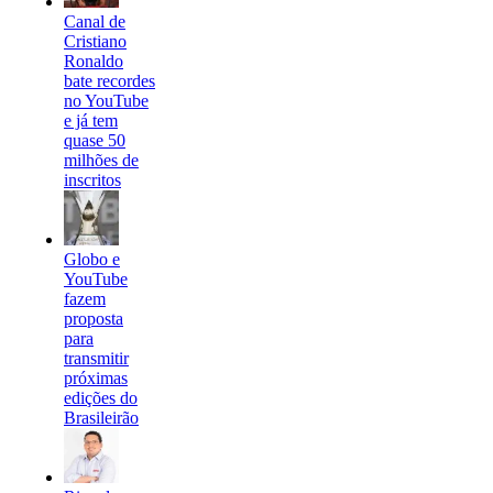
Canal de
Cristiano
Ronaldo
bate recordes
no YouTube
e já tem
quase 50
milhões de
inscritos
Globo e
YouTube
fazem
proposta
para
transmitir
próximas
edições do
Brasileirão