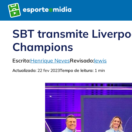
Pular
para
o
conteúdo
SBT transmite Liverpo
Champions
Escrito:
Henrique Neves
Revisado:
lewis
Actualizado:
22 fev 2023
Tempo de leitura:
1 min