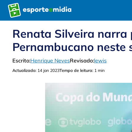
Pular
para
o
conteúdo
Renata Silveira narr
Pernambucano neste 
Escrito:
Henrique Neves
Revisado:
lewis
Actualizado:
14 jan 2023
Tempo de leitura:
1 min