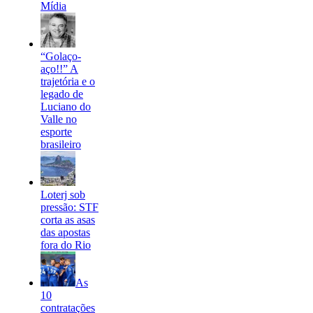
Mídia
“Golaço-
aço!!” A
trajetória e o
legado de
Luciano do
Valle no
esporte
brasileiro
Loterj sob
pressão: STF
corta as asas
das apostas
fora do Rio
As
10
contratações