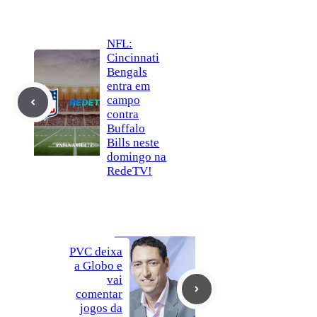
NFL:
Cincinnati
Bengals
entra em
campo
contra
Buffalo
Bills neste
domingo na
RedeTV!
PVC deixa
a Globo e
vai
comentar
jogos da