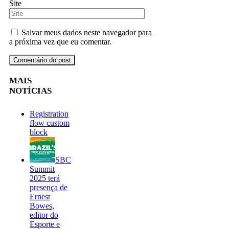
Site
Salvar meus dados neste navegador para
a próxima vez que eu comentar.
MAIS
NOTÍCIAS
Registration
flow custom
block
SBC
Summit
2025 terá
presença de
Ernest
Bowes,
editor do
Esporte e