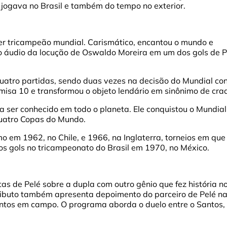
 jogava no Brasil e também do tempo no exterior.
ser tricampeão mundial. Carismático, encantou o mundo e
 o áudio da locução de Oswaldo Moreira em um dos gols de P
uatro partidas, sendo duas vezes na decisão do Mundial co
camisa 10 e transformou o objeto lendário em sinônimo de cra
 ser conhecido em todo o planeta. Ele conquistou o Mundial
quatro Copas do Mundo.
 em 1962, no Chile, e 1966, na Inglaterra, torneios em que
os gols no tricampeonato do Brasil em 1970, no México.
as de Pelé sobre a dupla com outro gênio que fez história n
O tributo também apresenta depoimento do parceiro de Pelé n
juntos em campo. O programa aborda o duelo entre o Santos,