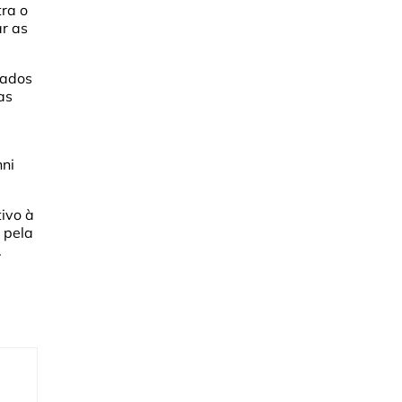
tra o
ar as
tados
as
nni
ivo à
 pela
.