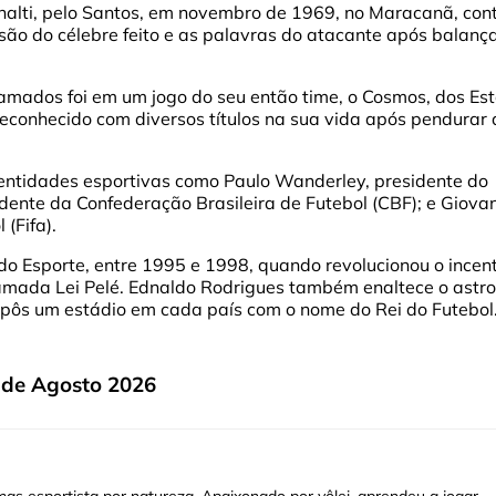
ênalti, pelo Santos, em novembro de 1969, no Maracanã, con
são do célebre feito e as palavras do atacante após balanç
amados foi em um jogo do seu então time, o Cosmos, dos Es
 reconhecido com diversos títulos na sua vida após pendurar 
 entidades esportivas como Paulo Wanderley, presidente do
idente da Confederação Brasileira de Futebol (CBF); e Giova
(Fifa).
o Esporte, entre 1995 e 1998, quando revolucionou o incent
hamada Lei Pelé. Ednaldo Rodrigues também enaltece o astro
ropôs um estádio em cada país com o nome do Rei do Futebol
 de Agosto 2026
as esportista por natureza. Apaixonado por vôlei, aprendeu a jogar