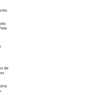
lento
ádio
Pelé
e
es de
bes
tória
.