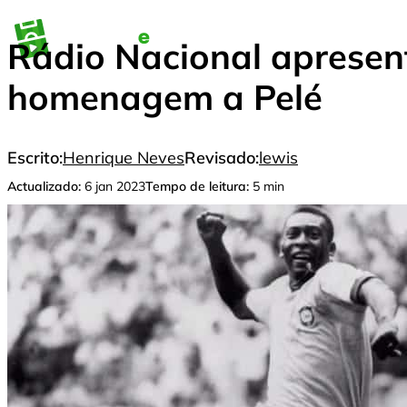
Pular
para
FU
Rádio Nacional aprese
o
conteúdo
homenagem a Pelé
Escrito:
Henrique Neves
Revisado:
lewis
Actualizado:
6 jan 2023
Tempo de leitura:
5 min