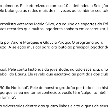
ionalmente. Pelé eternizou a camisa 10 e defendeu a Seleção
. Ele balançou as redes mais de mil vezes ao combinar seu ta
 jornalista veterano Mário Silva, da equipe de esportes da R
ntos recordes que muitos jogadores sonham em concretizar, 
a por André Marques e Gláucia Araújo. O programa para
uza. A seleção musical para o tributo ao principal jogador d
al, Pelé conta histórias da juventude, na adolescência, ant
ebol, do Bauru. Ele revela que escutava as partidas dos clu
a Rádio Nacional”. Pelé demonstra gratidão por toda essa his
 porque se eu me tornei conhecido, vocês têm ‘culpa’ também
família”.
adversários dentro das quatro linhas e cita alguns de seus