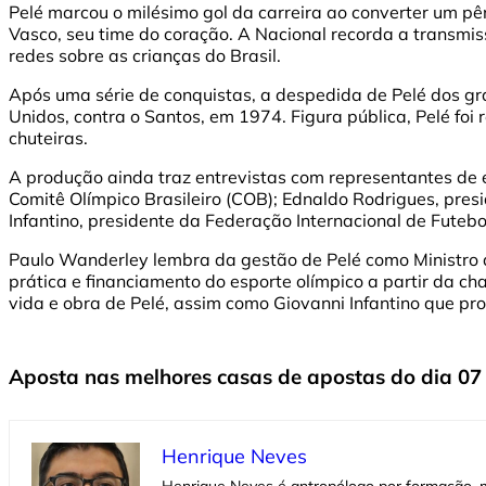
Pelé marcou o milésimo gol da carreira ao converter um p
Vasco, seu time do coração. A Nacional recorda a transmis
redes sobre as crianças do Brasil.
Após uma série de conquistas, a despedida de Pelé dos gr
Unidos, contra o Santos, em 1974. Figura pública, Pelé foi
chuteiras.
A produção ainda traz entrevistas com representantes de
Comitê Olímpico Brasileiro (COB); Ednaldo Rodrigues, pres
Infantino, presidente da Federação Internacional de Futebol 
Paulo Wanderley lembra da gestão de Pelé como Ministro d
prática e financiamento do esporte olímpico a partir da c
vida e obra de Pelé, assim como Giovanni Infantino que p
Aposta nas melhores casas de apostas do dia 07
Henrique Neves
Henrique Neves é antropólogo por formação, m