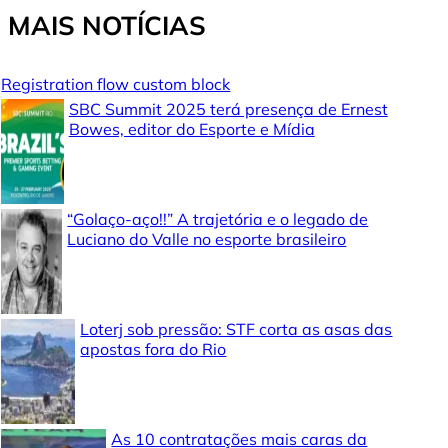
MAIS NOTÍCIAS
Registration flow custom block
SBC Summit 2025 terá presença de Ernest
Bowes, editor do Esporte e Mídia
“Golaço-aço!!” A trajetória e o legado de
Luciano do Valle no esporte brasileiro
Loterj sob pressão: STF corta as asas das
apostas fora do Rio
As 10 contratações mais caras da