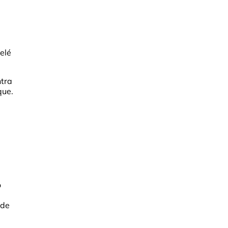
elé
ntra
que.
o
a
 de