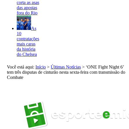
corta as asas
das apostas
fora do Rio
As
10
contratações
mais caras
da história
do Chelsea
Você está aqui:
Início
>
Últimas Notícias
>
‘ONE Fight Night 6’
tem três disputas de cinturão nesta sexta-feira com transmissão do
Combate