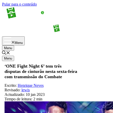
Pular para o conteúdo
Apostas
Palpites
Menu
Menu
Menu
‘ONE Fight Night 6’ tem três
disputas de cinturão nesta sexta-feira
com transmissão do Combate
Escrito:
Henrique Neves
Revisado:
lewis
Actualizado:
10 jan 2023
Tempo de leitura:
2 min