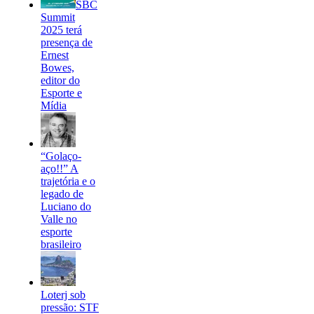
SBC
Summit
2025 terá
presença de
Ernest
Bowes,
editor do
Esporte e
Mídia
“Golaço-
aço!!” A
trajetória e o
legado de
Luciano do
Valle no
esporte
brasileiro
Loterj sob
pressão: STF