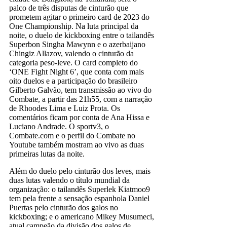
palco de três disputas de cinturão que
prometem agitar o primeiro card de 2023 do
One Championship. Na luta principal da
noite, o duelo de kickboxing entre o tailandês
Superbon Singha Mawynn e o azerbaijano
Chingiz Allazov, valendo o cinturão da
categoria peso-leve. O card completo do
‘ONE Fight Night 6’, que conta com mais
oito duelos e a participação do brasileiro
Gilberto Galvão, tem transmissão ao vivo do
Combate, a partir das 21h55, com a narração
de Rhoodes Lima e Luiz Prota. Os
comentários ficam por conta de Ana Hissa e
Luciano Andrade. O sportv3, o
Combate.com e o perfil do Combate no
Youtube também mostram ao vivo as duas
primeiras lutas da noite.
Além do duelo pelo cinturão dos leves, mais
duas lutas valendo o título mundial da
organização: o tailandês Superlek Kiatmoo9
tem pela frente a sensação espanhola Daniel
Puertas pelo cinturão dos galos no
kickboxing; e o americano Mikey Musumeci,
atual campeão da divisão dos galos de