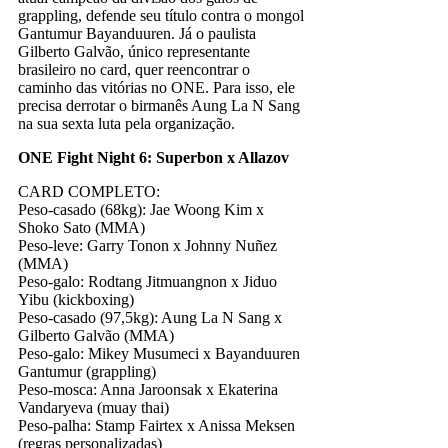
grappling, defende seu título contra o mongol
Gantumur Bayanduuren. Já o paulista
Gilberto Galvão, único representante
brasileiro no card, quer reencontrar o
caminho das vitórias no ONE. Para isso, ele
precisa derrotar o birmanês Aung La N Sang
na sua sexta luta pela organização.
ONE Fight Night 6: Superbon x Allazov
CARD COMPLETO:
Peso-casado (68kg): Jae Woong Kim x
Shoko Sato (MMA)
Peso-leve: Garry Tonon x Johnny Nuñez
(MMA)
Peso-galo: Rodtang Jitmuangnon x Jiduo
Yibu (kickboxing)
Peso-casado (97,5kg): Aung La N Sang x
Gilberto Galvão (MMA)
Peso-galo: Mikey Musumeci x Bayanduuren
Gantumur (grappling)
Peso-mosca: Anna Jaroonsak x Ekaterina
Vandaryeva (muay thai)
Peso-palha: Stamp Fairtex x Anissa Meksen
(regras personalizadas)