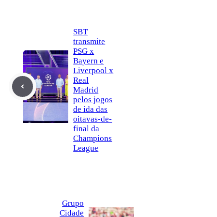
SBT
transmite
PSG x
Bayern e
Liverpool x
Real
Madrid
pelos jogos
de ida das
oitavas-de-
final da
Champions
League
Grupo
Cidade