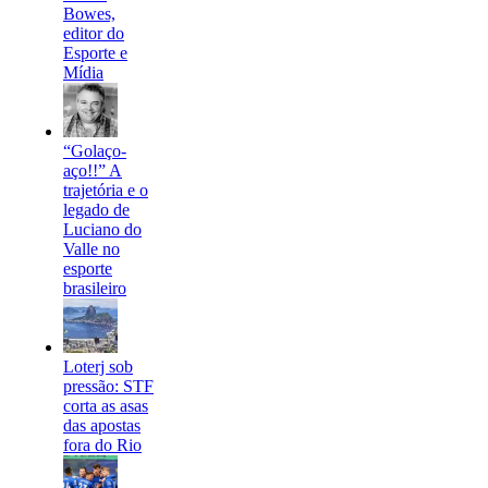
Bowes,
editor do
Esporte e
Mídia
“Golaço-
aço!!” A
trajetória e o
legado de
Luciano do
Valle no
esporte
brasileiro
Loterj sob
pressão: STF
corta as asas
das apostas
fora do Rio