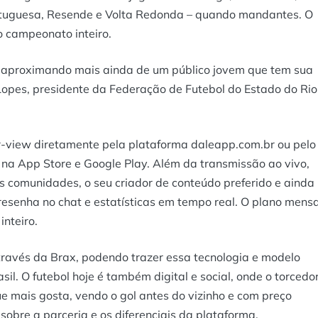
rtuguesa, Resende e Volta Redonda – quando mandantes. O
 campeonato inteiro.
se aproximando mais ainda de um público jovem que tem sua
 Lopes, presidente da Federação de Futebol do Estado do Rio
r-view diretamente pela plataforma daleapp.com.br ou pelo
 na App Store e Google Play. Além da transmissão ao vivo,
as comunidades, o seu criador de conteúdo preferido e ainda
esenha no chat e estatísticas em tempo real. O plano mensa
nteiro.
través da Brax, podendo trazer essa tecnologia e modelo
il. O futebol hoje é também digital e social, onde o torcedo
e mais gosta, vendo o gol antes do vizinho e com preço
sobre a parceria e os diferenciais da plataforma.