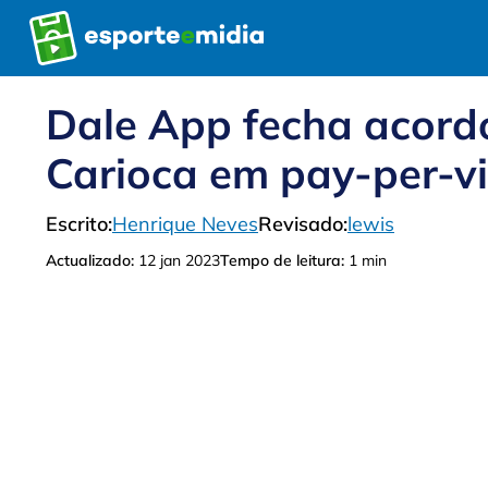
Pular
para
o
conteúdo
Dale App fecha acord
Carioca em pay-per-v
Escrito:
Henrique Neves
Revisado:
lewis
Actualizado:
12 jan 2023
Tempo de leitura:
1 min